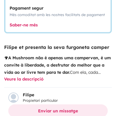
Pagament segur
Més comoditat amb les nostres facilitats de pagament
Saber-ne més
Filipe et presenta la seva furgoneta camper
🍄A Mushroom não é apenas uma campervan, é um
convite à liberdade, a desfrutar do melhor que a
vida ao ar livre tem para te dar.
Com ela, cada
Veure la descripció
estrada transforma-se num novo destino e a
paisagem onde acordas pode mudar a cada dia. É
uma van compacta, acolhedora e com tudo o que
Filipe
Propietari particular
precisas para dormir confortável, cozinhar e relaxar. É
de fácil condução e foi pensada para quem procura
Enviar un missatge
autenticidade, simplicidade e a magia de viajar sem