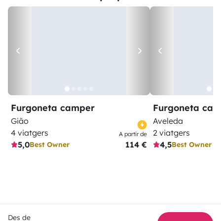
Furgoneta camper
Furgoneta ca
Gião
Aveleda
4 viatgers
2 viatgers
A partir de
5,0
114 €
4,5
Best Owner
Best Owner
Des de