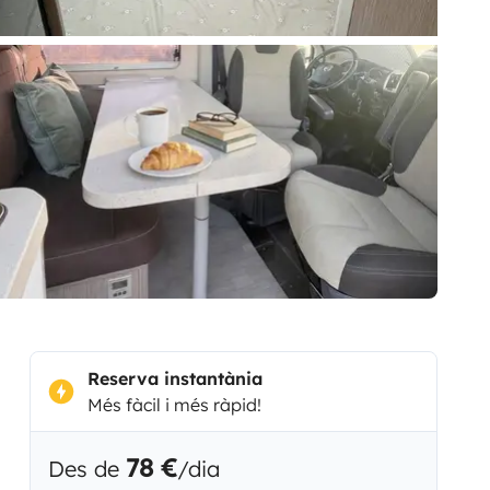
Reserva instantània
Més fàcil i més ràpid!
78 €
Des de
/dia