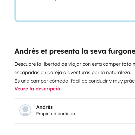
Andrés et presenta la seva furgon
Descubre la libertad de viajar con esta camper tota
escapadas en pareja o aventuras por la naturaleza.
Es una camper cómoda, fácil de conducir y muy práct
Veure la descripció
como la montaña.
A pesar de su tamaño compacto, d
para disfrutar del viaje con total comodidad: cama 
con ducha y un salón acogedor.Gracias a su autonomía
Andrés
Propietari particular
calefacción y agua caliente), podrás viajar sin depe
dormir en plena naturaleza o en áreas de autocarava
rincones únicos, pueblos con encanto o simplemente