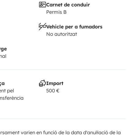
Carnet de conduir
Permis B
Vehicle per a fumadors
No autoritzat
tge
nal
ça
Import
nt pel
500 €
ansferència
sament varien en funció de la data d'anul·lació de la