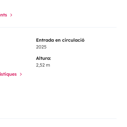
ents
Entrada en circulació
2025
Altura:
2,52 m
rístiques