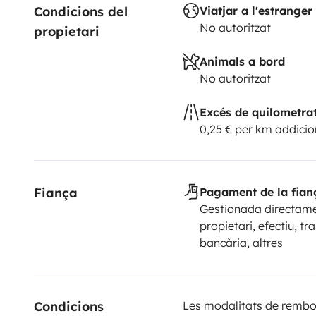
Condicions del 
Viatjar a l'estranger
No autoritzat
propietari
Animals a bord
No autoritzat
Excés de quilometra
0,25 € per km addicio
Fiança
Pagament de la fian
Gestionada directame
propietari, efectiu, tr
bancària, altres
Condicions 
Les modalitats de rembor