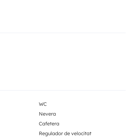
iento incluido sin coste:Menaje
con fogones y
ucha y WC químico.
Calefacción y
las exterior.
Cable eléctrico para
ción.
Entrega de la camper:
ia lleno.
WC con productos
es de salir.
La camper está
sfrutar del viaje.
WC
Nevera
Cafetera
Regulador de velocitat