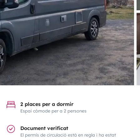
2 places per a dormir
Espai còmode per a 2 persones
Document verificat
El permís de circulació està en regla i ha estat