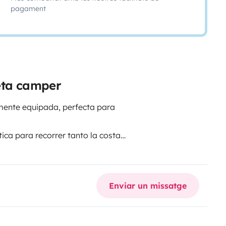
pagament
eta camper
lmente equipada, perfecta para
ica para recorrer tanto la costa
ispone de todo lo necesario
amplia, cocina completa, baño
 (placa solar, batería auxiliar,
Enviar un missatge
nder siempre de campings y
nas.Ideal para descubrir
 desconectar unos días.Solo