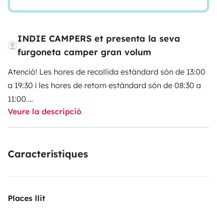
INDIE CAMPERS et presenta la seva
furgoneta camper gran volum
Atenció! Les hores de recollida estàndard són de 13:00
a 19:30 i les hores de retorn estàndard són de 08:30 a
11:00.
Veure la descripció
Selecciona les teves hores de recollida i de retorn
directament amb el nostre soci Indie Campers.
Característiques
Indie Campers ofereix un servei de recollida i
devolució les 24 hores del dia, els 7 dies de la setmana,
amb horaris d'arribada i sortida flexibles. Durant
l'horari comercial habitual, la recollida i la devolució
Places llit
són gratuïtes. Si aquests horaris no s'adapten al vostre