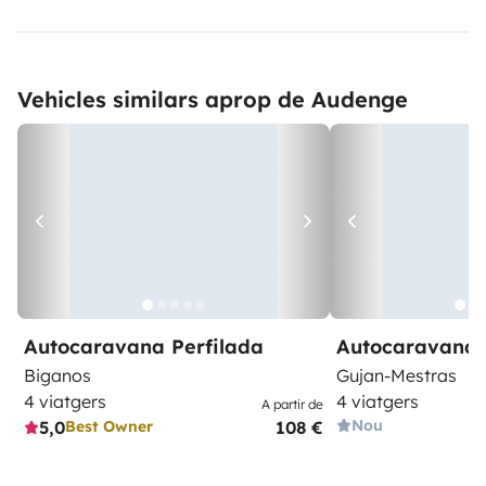
Vehicles similars aprop de Audenge
Autocaravana Perfilada
Autocaravana 
Biganos
Gujan-Mestras
4 viatgers
4 viatgers
A partir de
Nou
5,0
108 €
Best Owner