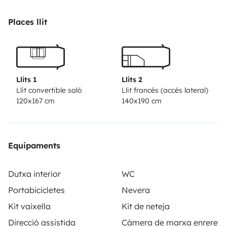
tabouret pour mettre sous le store banne ou ailleurs.
TV avec parabole automatique . Je précise que le
Places llit
forfait ménage n'est pas obligatoire, il est appliqué
que si le véhicule est rendu non nettoyé à l'intérieur.
Llits 1
Llits 2
Llit convertible saló
Llit francès (accés lateral)
120x167 cm
140x190 cm
Equipaments
Dutxa interior
WC
Portabicicletes
Nevera
Kit vaixella
Kit de neteja
Direcció assistida
Càmera de marxa enrere