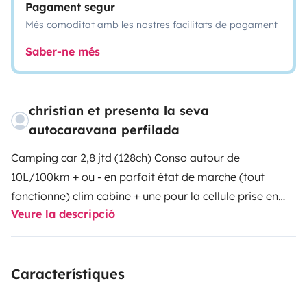
Pagament segur
Més comoditat amb les nostres facilitats de pagament
Saber-ne més
christian et presenta la seva
autocaravana perfilada
Camping car 2,8 jtd (128ch) Conso autour de
10L/100km + ou - en parfait état de marche (tout
fonctionne) clim cabine + une pour la cellule prise en
Veure la descripció
main facile très peu de porte à faux arrière, porte vélos
(2) vélos standard mais pas de vélos électrique !
Fournis avec : Vaisselle et ustensiles de cuisine pour 4
Característiques
pers, divers produits de nettoyage, tapis de sol
extérieur, table pliante + deux fauteuils et un petit