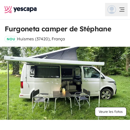
Furgoneta camper de Stéphane
Huismes (37420), França
NOU
Veure les fotos