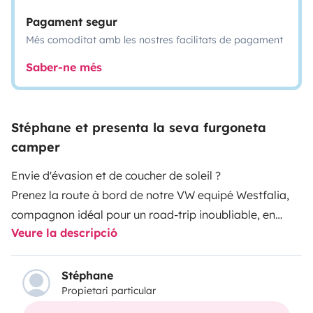
Pagament segur
Més comoditat amb les nostres facilitats de pagament
Saber-ne més
Stéphane et presenta la seva furgoneta
camper
Envie d'évasion et de coucher de soleil ?
Prenez la route à bord de notre VW equipé Westfalia,
compagnon idéal pour un road-trip inoubliable, en
Veure la descripció
bord de mer ou à la montagne...
Stéphane
Propietari particular