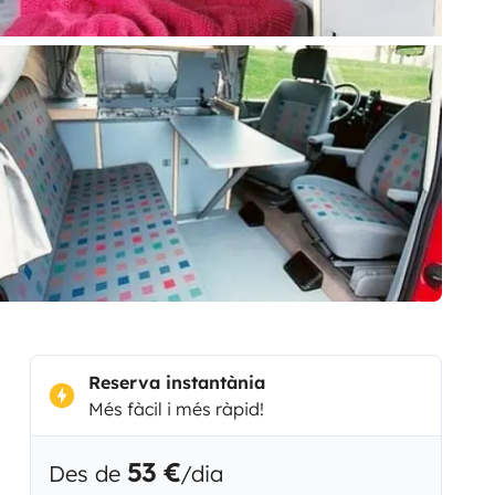
Reserva instantània
Més fàcil i més ràpid!
53 €
Des de
/dia