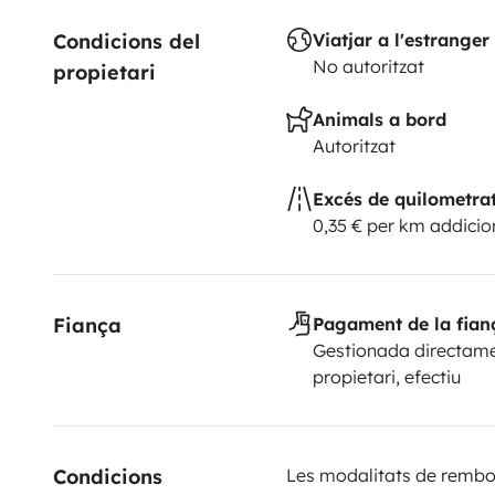
Condicions del 
Viatjar a l'estranger
No autoritzat
propietari
Animals a bord
Autoritzat
Excés de quilometra
0,35 € per km addicio
Fiança
Pagament de la fian
Gestionada directame
propietari, efectiu
Condicions 
Les modalitats de rembor