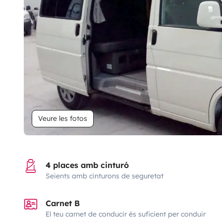
Veure les fotos
4 places amb cinturó
Seients amb cinturons de seguretat
Carnet B
El teu carnet de conducir és suficient per conduir