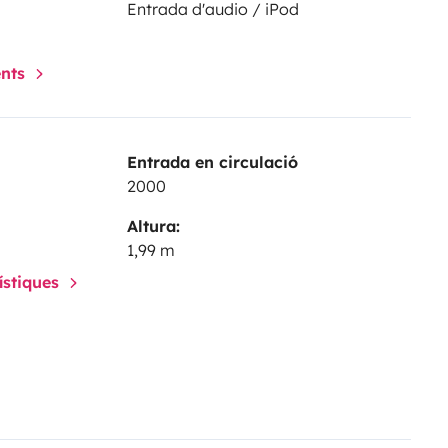
Entrada d'audio / iPod
ents
Entrada en circulació
2000
Altura:
1,99 m
rístiques