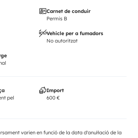
Carnet de conduir
Permis B
Vehicle per a fumadors
No autoritzat
tge
nal
ça
Import
nt pel
600 €
sament varien en funció de la data d'anul·lació de la