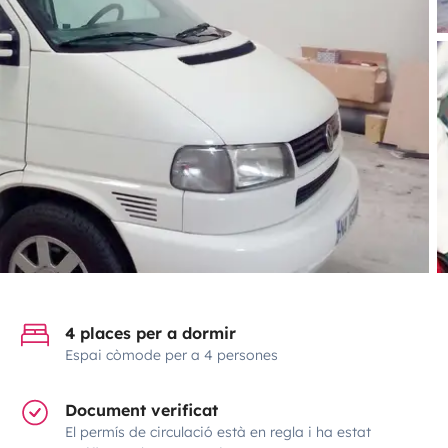
4 places per a dormir
Espai còmode per a 4 persones
Document verificat
El permís de circulació està en regla i ha estat