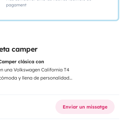
pagament
neta camper
 Camper clásica con
 en una Volkswagen California T4
 cómoda y llena de personalidad,
ntaña y viajes con libertad
ctica que una autocaravana
el encanto único de las
Enviar un missatge
s:
Cama doble cómoda en parte
o elevable Westfalia
Cocina
depósito de agua
Mesa