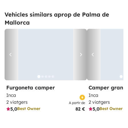
Vehicles similars aprop de Palma de
Mallorca
Furgoneta camper
Camper gran 
Inca
Inca
2 viatgers
2 viatgers
A partir de
5,0
82 €
5,0
Best Owner
Best Owner