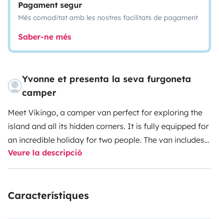
Pagament segur
Més comoditat amb les nostres facilitats de pagament
Saber-ne més
Yvonne et presenta la seva furgoneta
camper
Meet Vikingo, a camper van perfect for exploring the
island and all its hidden corners. It is fully equipped for
an incredible holiday for two people. The van includes
Veure la descripció
an outdoor kitchen, cooler box, television, retractable
awning, sink, shower, and an outdoor table with two
chairs.
Característiques
The camper also comes with maps, books, and plenty
of local tips to discover the authentic Mallorca. We are