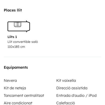
always at your disposal to help make your trip
unforgettable.
Places llit
Delivery and pick-up in Palma have an extra charge,
please contact us for more information.
We are located near Cala d’Or. Airport pick-up and
drop-off are available for a small additional fee.
Llits 1
Contact us for more details!
Llit convertible saló
110x185 cm
Hope to see you soon.
Equipaments
Nevera
Kit vaixella
Kit de neteja
Direcció assistida
Tancament centralitzat
Entrada d'audio / iPod
Aire condicionat
Calefacció