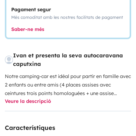
Pagament segur
Més comoditat amb les nostres facilitats de pagament
Saber-ne més
Ivan et presenta la seva autocaravana
caputxina
Notre camping-car est idéal pour partir en famille avec
2 enfants ou entre amis (4 places assises avec
ceintures trois points homologuées + une assise
Veure la descripció
latérale sur une banquette, ceinture deux points
homologuée). Ce modèle offre un espace de vie bien
pensé et spacieux! Facile à conduire et manoeuvrer, il
Característiques
vous emmènera là ou vous le souhaitez!
Faible en kilomètrage, il est entretenu avec soins afin