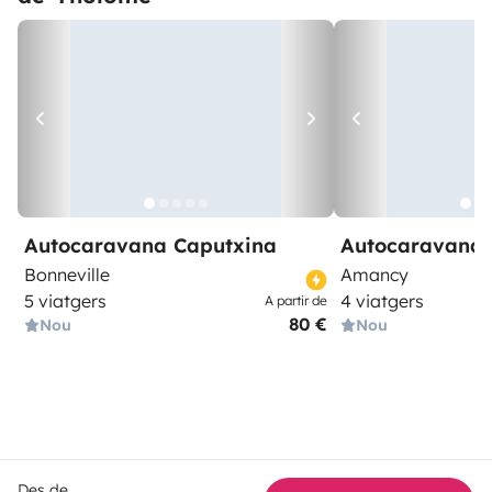
Autocaravana Caputxina
Autocaravana 
Bonneville
Amancy
5 viatgers
4 viatgers
A partir de
80 €
Nou
Nou
Des de