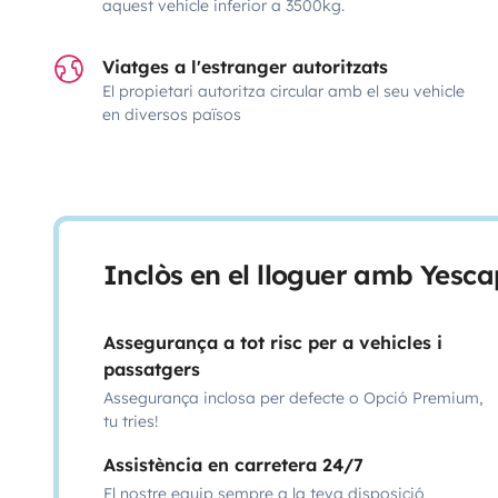
aquest vehicle inferior a 3500kg.
Viatges a l'estranger autoritzats
El propietari autoritza circular amb el seu vehicle
en diversos països
Inclòs en el lloguer amb Yesca
Assegurança a tot risc per a vehicles i
passatgers
Assegurança inclosa per defecte o Opció Premium,
tu tries!
Assistència en carretera 24/7
El nostre equip sempre a la teva disposició