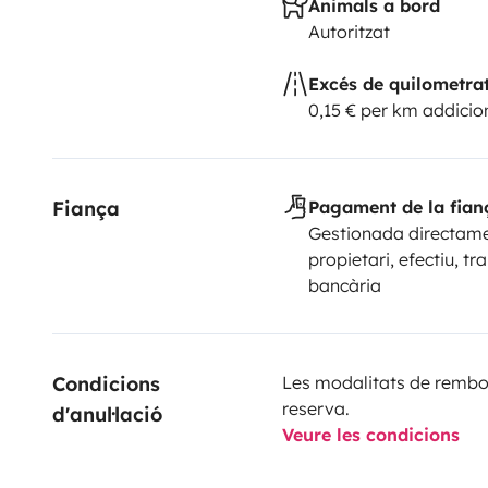
Animals a bord
Autoritzat
Excés de quilometra
0,15 € per km addicio
Fiança
Pagament de la fian
Gestionada directame
propietari, efectiu, tr
bancària
Condicions 
Les modalitats de rembor
reserva.
d'anul·lació
Veure les condicions