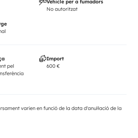
Vehicle per a fumadors
No autoritzat
tge
nal
ça
Import
nt pel
600 €
ansferència
sament varien en funció de la data d'anul·lació de la