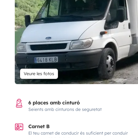
Veure les fotos
6 places amb cinturó
Seients amb cinturons de seguretat
Carnet B
El teu carnet de conducir és suficient per conduir