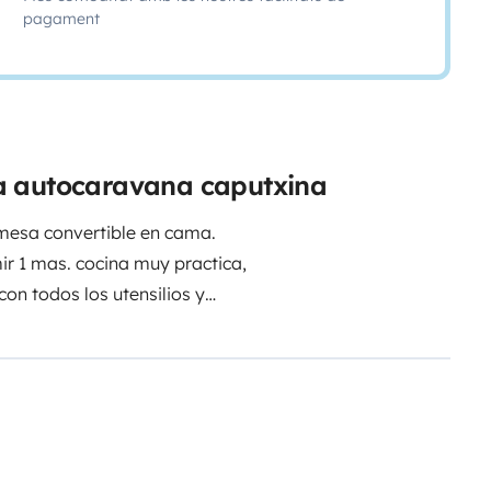
pagament
a autocaravana caputxina
 mesa convertible en cama.
ir 1 mas. cocina muy practica,
n todos los utensilios y
gatina medioambiental hay que
cho gusto aconsejamos lo que
 podemos recomendar.