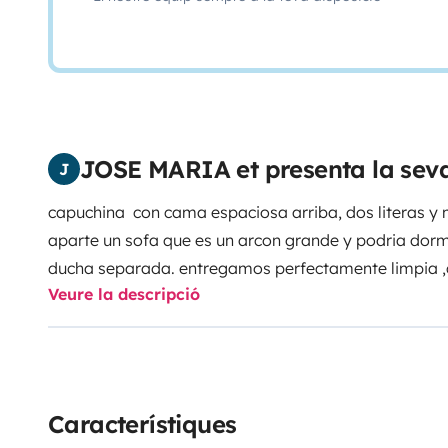
JOSE MARIA et presenta la sev
J
capuchina con cama espaciosa arriba, dos literas y
aparte un sofa que es un arcon grande y podria dorm
ducha separada. entregamos perfectamente limpia ,co
Veure la descripció
cargada de agua. Motor 2.4 ford 125cv. No tiene pe
tenerlo en cuenta dependiendo de la ciudad.
Con mu
sabemos sobre viajar en autocaravana y sitios que
Característiques