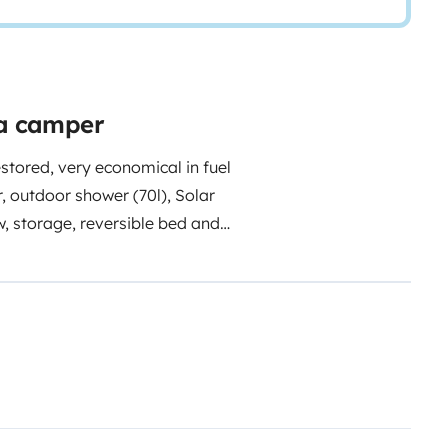
ta camper
stored, very economical in fuel
r, outdoor shower (70l), Solar
w, storage, reversible bed and
rice.
Ahoy