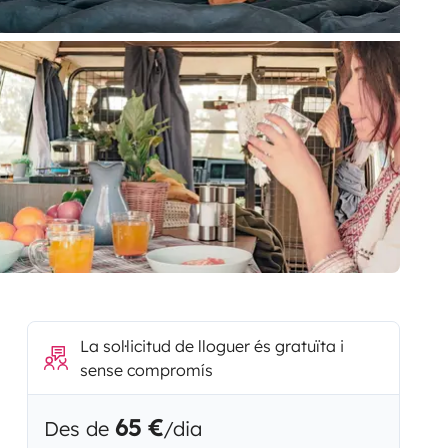
La sol·licitud de lloguer és gratuïta i
sense compromís
65 €
Des de
/dia