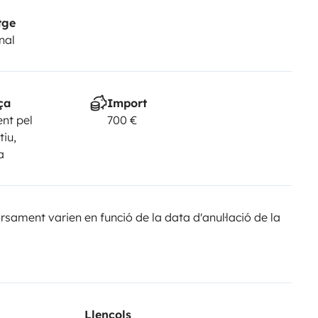
tge
nal
ça
Import
nt pel
700 €
tiu,
a
sament varien en funció de la data d'anul·lació de la
Llençols