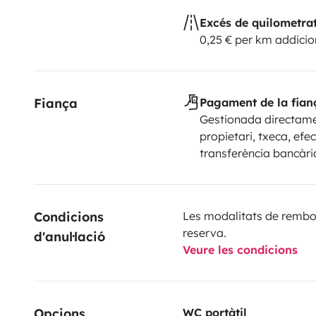
Excés de quilometra
0,25 € per km addicio
Fiança
Pagament de la fian
Gestionada directame
propietari, txeca, efec
transferència bancàri
Condicions 
Les modalitats de rembor
reserva.
d'anul·lació
Veure les condicions
Opcions
WC portàtil