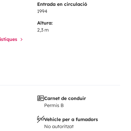
Entrada en circulació
1994
Altura:
2,3 m
rístiques
Carnet de conduir
Permis B
Vehicle per a fumadors
No autoritzat