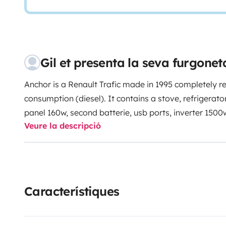
Gil et presenta la seva furgone
Anchor is a Renault Trafic made in 1995 completely re
consumption (diesel). It contains a stove, refrigerato
panel 160w, second batterie, usb ports, inverter 1500
Veure la descripció
dining table.
Cleaning fee is not including in the final p
Característiques