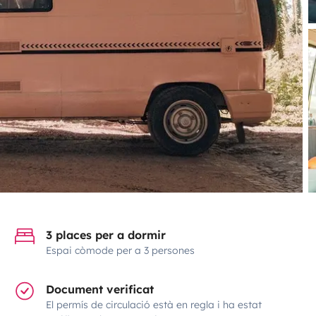
3 places per a dormir
Espai còmode per a 3 persones
Document verificat
El permís de circulació està en regla i ha estat