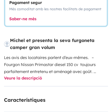
Pagament segur
Més comoditat amb les nostres facilitats de pagament
Saber-ne més
Michel et presenta la seva furgoneta
camper gran volum
Les avis des locataires parlent d’eux-mêmes.
~
Fourgon Nissan Primastar diesel 150 cv toujours
parfaitement entretenu et
aménagé avec goût.
Veure la descripció
~ Courroie de distribution, pompe à eau, courroie
d'accessoires, pneus, révision complète, disques et
Característiques
plaquettes de freinage, tout à été changé à neuf en
Novembre 2021 afin de vous garantir un maximum de