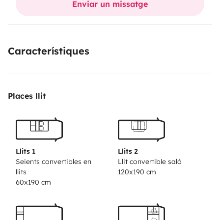
Enviar un missatge
6 pessoas sentadas. 7 pessoas de livrete e 7 dormidas,
aconselhável para 2 famílias. Cozinha equipada para 7
pessoas. Possibilidade de internet wifi.
Característiques
Places llit
Llits 1
Llits 2
Seients convertibles en
Llit convertible saló
llits
120x190 cm
60x190 cm