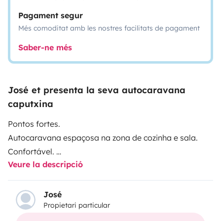
Pagament segur
Més comoditat amb les nostres facilitats de pagament
Saber-ne més
José et presenta la seva autocaravana
caputxina
Pontos fortes.
Autocaravana espaçosa na zona de cozinha e sala.
Confortável.
Veure la descripció
WC remodelado.
Dormidas cama casal por cima dos bancos do
condutor, 2 beliches nas traseiras, 1 cama casal e 1
José
Propietari particular
cama individual a transformar na zona da sala.
Possibilidade de ter 2 mesas para refeições no total de