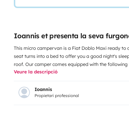
Ioannis et presenta la seva furgo
This micro campervan is a Fiat Doblo Maxi ready 
seat turns into a bed to offer you a good night's sleep
roof.
Our camper comes equipped with the following 
Veure la descripció
places: 3 or 4 if there are small children in the Pop-up
Solar panel Usb charger External socket for electrica
Compressor fridge Water tank Portable gas stove Kit
Ioannis
Propietari professional
pillows, duvet Solar shower Fire extinguisher First ai
triangle.
Comprehensive insurance, bed linen, beach t
chairs & table, portable gas hob and 2 gas cartridges
145635706000
EOT: 0933E81000178801