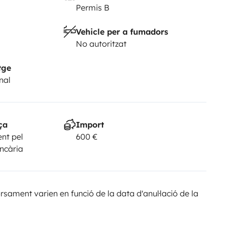
Permis B
Vehicle per a fumadors
No autoritzat
tge
nal
ça
Import
nt pel
600 €
ancària
sament varien en funció de la data d'anul·lació de la