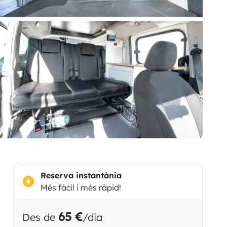
Reserva instantània
Més fàcil i més ràpid!
65 €
Des de
/dia