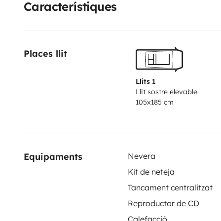
Característiques
Places llit
Llits 1
Llit sostre elevable
105x185 cm
Equipaments
Nevera
Kit de neteja
Tancament centralitzat
Reproductor de CD
Calefacció