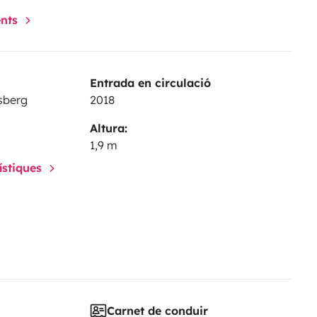
ents
Entrada en circulació
sberg
2018
Altura:
1,9 m
rístiques
Carnet de conduir