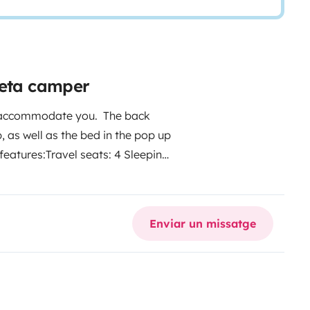
neta camper
to accommodate you.
The back
, as well as the bed in the pop up
features:
Travel seats: 4 Sleeping
 roof
Swiveling passenger seat
l supply Heating system in cabin
chenware Cleaning kit Bed linen,
Enviar un missatge
d kit Warning
owels, sleeping bags, outdoor
 are included.
Registration no.: