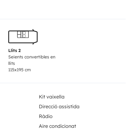
Llits 2
Seients convertibles en
llits
115x195 cm
Kit vaixella
Direcció assistida
Ràdio
Aire condicionat