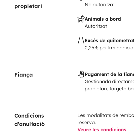
No autoritzat
propietari
Animals a bord
Autoritzat
Excés de quilometra
0,25 € per km addicio
Fiança
Pagament de la fian
Gestionada directame
propietari, targeta b
Condicions 
Les modalitats de rembor
reserva.
d'anul·lació
Veure les condicions