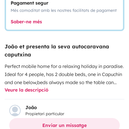
Pagament segur
Més comoditat amb les nostres facilitats de pagament
Saber-ne més
João et presenta la seva autocaravana
caputxina
Perfect mobile home for a relaxing holiday in paradise.
Ideal for 4 people, has 2 double beds, one in Capuchin
and one below,beds always made so the table can
Veure la descripció
always be set for any need.
Casa de banho espaçosa
com chuveiro separado, com extractor de fumo para
cozinhar e aquecimento geral.
Perfect mobile home to
João
Propietari particular
stay wherever you want, close to nature or the city;)
Enviar un missatge