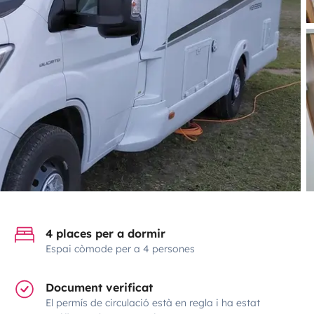
4 places per a dormir
Espai còmode per a 4 persones
Document verificat
El permís de circulació està en regla i ha estat