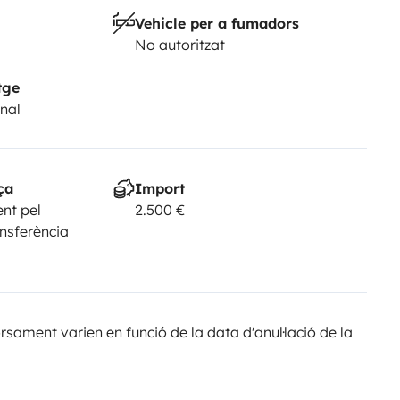
Vehicle per a fumadors
No autoritzat
tge
nal
ça
Import
nt pel
2.500 €
ansferència
sament varien en funció de la data d'anul·lació de la