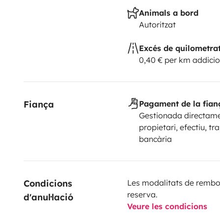
Animals a bord
Autoritzat
Excés de quilometra
0,40 € per km addicio
Fiança
Pagament de la fian
Gestionada directame
propietari, efectiu, tr
bancària
Condicions 
Les modalitats de rembor
reserva.
d'anul·lació
Veure les condicions