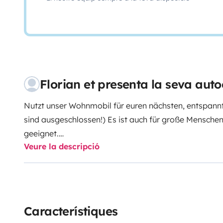
Florian et presenta la seva aut
Nutzt unser Wohnmobil für euren nächsten, entspannt
sind ausgeschlossen!) Es ist auch für große Menschen
geeignet.
Veure la descripció
Es gibt ein französisches Bett im Heck (201cm lang,
und ein Hubbett (192cm lang, 140cm (am Fußende 12
mit Absturzsicherungen.
Auch bei genutztem Hubbett ist das Betreten und Ver
Característiques
Seltenheit.