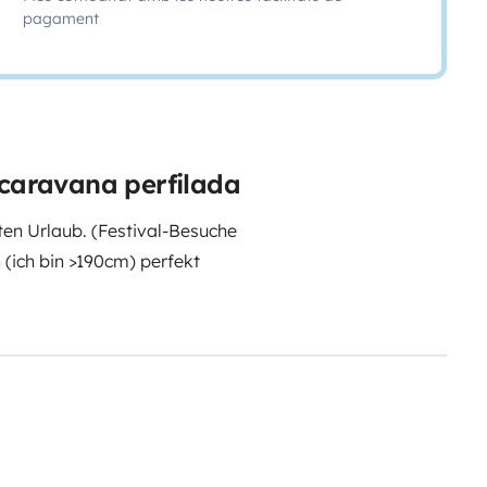
pagament
ocaravana perfilada
en Urlaub. (Festival-Besuche
 (ich bin >190cm) perfekt
 133cm (am Fußende 103cm) breit)
0cm) breit) zum Runterklappen
lassen ohne ducken möglich, eine