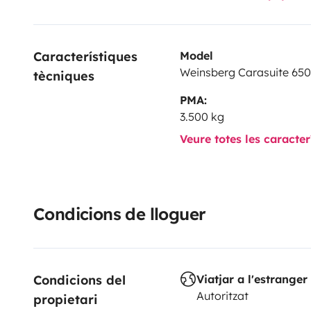
B) aus.
Wir freuen uns auf eure Anfragen, freut euch auf einen
Característiques 
Model
Weinsberg Carasuite 65
tècniques
Viele Grüße
PMA:
Florian, Ann-Kristin und Max
3.500 kg
Veure totes les caracte
Condicions de lloguer
Condicions del 
Viatjar a l'estranger
Autoritzat
propietari