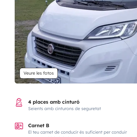
Veure les fotos
4 places amb cinturó
Seients amb cinturons de seguretat
Carnet B
El teu carnet de conducir és suficient per conduir