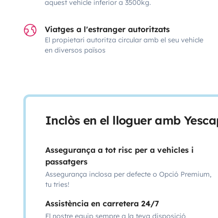
aquest vehicle inferior a 3500kg.
Viatges a l'estranger autoritzats
El propietari autoritza circular amb el seu vehicle
en diversos països
Inclòs en el lloguer amb Yesca
Assegurança a tot risc per a vehicles i
passatgers
Assegurança inclosa per defecte o Opció Premium,
tu tries!
Assistència en carretera 24/7
El nostre equip sempre a la teva disposició