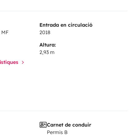
 tollen Urlaub.
Entrada en circulació
0 MF
2018
Altura:
2,93 m
rístiques
Carnet de conduir
Permis B