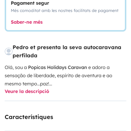
Pagament segur
Més comoditat amb les nostres facilitats de pagament
Saber-ne més
Pedro et presenta la seva autocaravana
perfilada
Olá, sou a
Popicas Holidays Caravan
e adoro a
sensação de liberdade, espírito de aventura e ao
mesmo tempo…paz!
Veure la descripció
O que mais gosto de fazer são road trips, ter férias
sem hora e local marcado e acordar no meio da
natureza ou adormecer junto ao mar.
Característiques
Sou prática, económica e muito confortável, estas são
as minhas principais características. Estou equipada