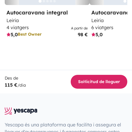
Autocaravana integral
Autocaravana 
Leiria
Leiria
4 viatgers
6 viatgers
A partir de
5,0
98 €
5,0
Best Owner
Des de
Sol·licitud de lloguer
115 €
/dia
Yescapa és una plataforma que facilita i assegura el
lloguer d'autocaravanes i furgonetes campers entre