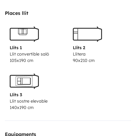
com todo o tipo de utensílios e comodidades para
poder desfrutar de uma fantástica viagem até 5
Places llit
pessoas.
Disponibilizo bicicletas, KIT de roupas (banho e cama),
como extra.
Alguma dúvida, não hesite em contactar-me.
Llits 1
Llits 2
So, let’s have fun and take care of
Popicas Holidays
Llit convertible saló
Llitera
105x190 cm
90x210 cm
Caravan
Llits 3
Llit sostre elevable
140x190 cm
Equipaments