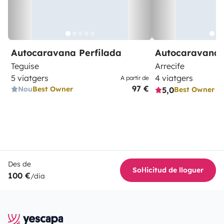
Autocaravana Perfilada
Autocaravana 
Teguise
Arrecife
5 viatgers
4 viatgers
A partir de
97 €
Nou
Best Owner
5,0
Best Owner
Des de
Sol·licitud de lloguer
100 €
/dia