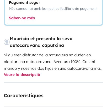
Pagament segur
Més comoditat amb les nostres facilitats de pagament
Saber-ne més
Mauricio et presenta la seva
autocaravana caputxina
Si quieren disfrutar de la naturaleza no duden en
alquilar una autocaravana. Aventura 100%. Con mi
marido y nuestros dos hijos en una autocaravana mas
Veure la descripció
pequeña nos recorrimos Europa EE.UU. Centroamerica
y Sudamerica. Sabemos bien de que se trata esta
maravillosa vida.
Estaremos disponibles para
Característiques
acompañarlos y compartir con ustedes. Nos gusta la
vida en el mar. Ofrecemos clases de surf y de windsurf.