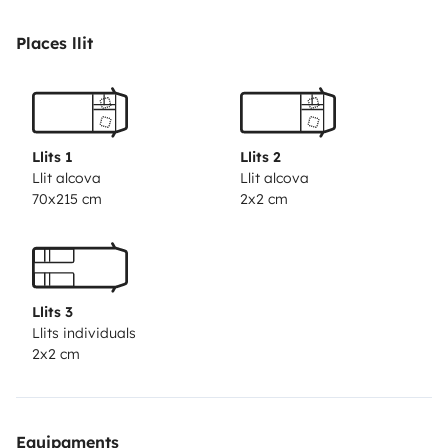
Alquiler de bicicletas y traslado al aeropuerto bajo
petición
Es la oportunidad de unas vacaciones
Places llit
diferentes!!
Llits 1
Llits 2
Llit alcova
Llit alcova
70x215 cm
2x2 cm
Llits 3
Llits individuals
2x2 cm
Equipaments