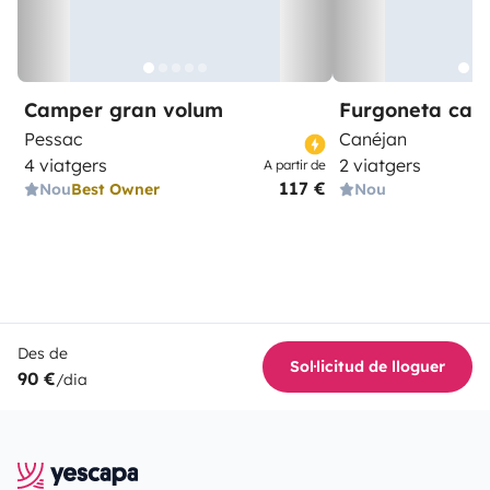
Camper gran volum
Furgoneta ca
Pessac
Canéjan
4 viatgers
2 viatgers
A partir de
117 €
Nou
Best Owner
Nou
Des de
Sol·licitud de lloguer
90 €
/dia