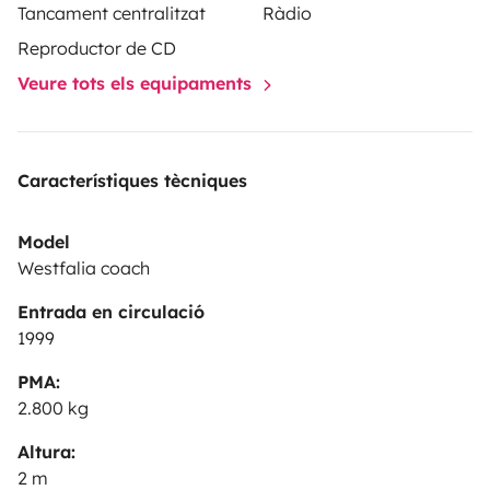
appliqués.
N'hésitez pas à nous contacter pour plus
Tancament centralitzat
Ràdio
d'informations !!
A très bientôt!
Clémence et Théodore
Reproductor de CD
!
Veure tots els equipaments
Característiques tècniques
Model
Westfalia coach
Entrada en circulació
1999
PMA:
2.800 kg
Altura:
2 m