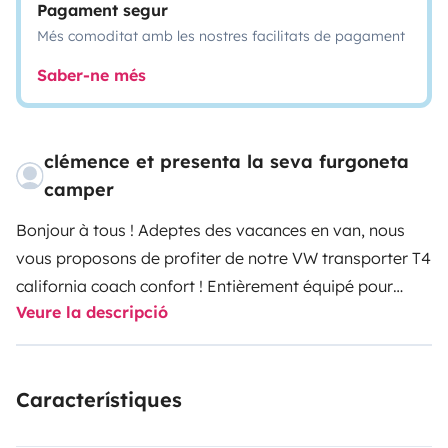
Pagament segur
Més comoditat amb les nostres facilitats de pagament
Saber-ne més
clémence et presenta la seva furgoneta
camper
Bonjour à tous !
Adeptes des vacances en van, nous
vous proposons de profiter de notre VW transporter T4
california coach confort ! Entièrement équipé pour
Veure la descripció
passer des vacances en autonomie, vous pourrez
découvrir notre région, des vignobles bordelais aux
plages océanes en passant par le bassin d'arcachon,
Característiques
ou tout simplement trouver un petit coin de nature
perdu et profiter en toute tranquilité!
Son format