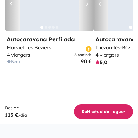
Autocaravana Perfilada
Autocaravana 
Murviel Les Beziers
Thézan-lès-Bézier
4 viatgers
4 viatgers
A partir de
90 €
Nou
5,0
Des de
Sol·licitud de lloguer
115 €
/dia