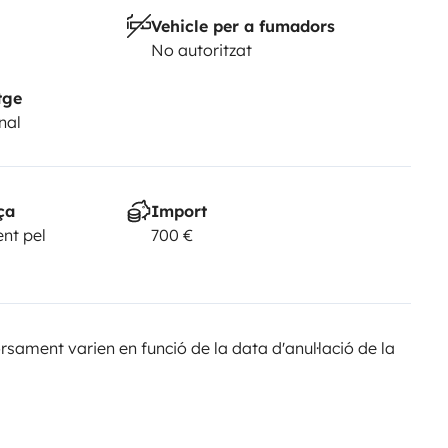
Vehicle per a fumadors
No autoritzat
tge
nal
ça
Import
nt pel
700 €
sament varien en funció de la data d'anul·lació de la