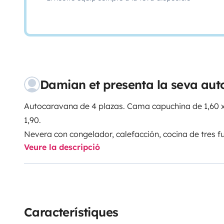
Damian et presenta la seva au
Autocaravana de 4 plazas. Cama capuchina de 1,60 x
1,90.
Nevera con congelador, calefacción, cocina de tres 
Veure la descripció
independiente, Tv, Cámara trasera, ventilación turbo-
oscurecedores, maletero exterior con gran capacidad
somier de la cama francesa. Muy rutera, con gran au
equipada. Ideal para un viaje en familia inolvidable.
Posibilidad de router wifi y pincho smart tv con Netfli
Característiques
pago( 15 GB = 13€ / 25 GB = 16€ / 35 GB = 19€)