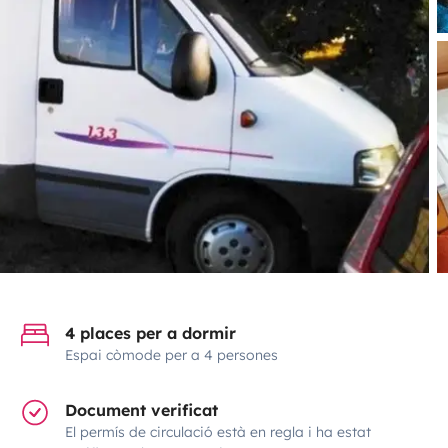
4 places per a dormir
Espai còmode per a 4 persones
Document verificat
El permís de circulació està en regla i ha estat