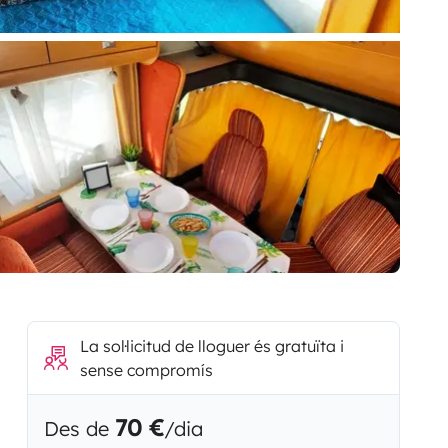
La sol·licitud de lloguer és gratuïta i
sense compromís
70 €
Des de
/dia