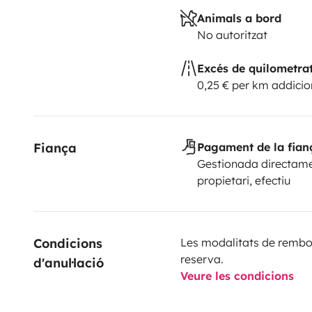
Animals a bord
No autoritzat
Excés de quilometra
0,25 € per km addicio
Fiança
Pagament de la fian
Gestionada directame
propietari, efectiu
Condicions 
Les modalitats de rembor
reserva.
d'anul·lació
Veure les condicions