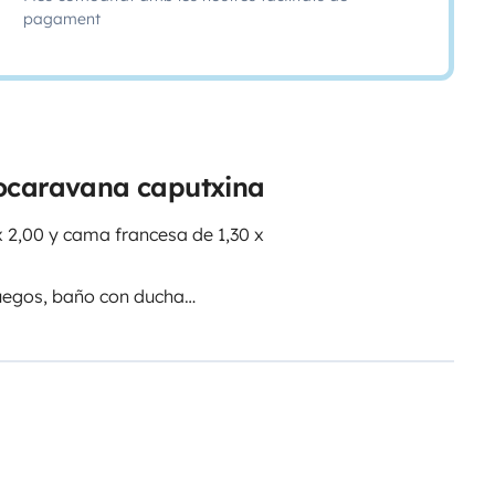
pagament
tocaravana caputxina
 2,00 y cama francesa de 1,30 x
fuegos, baño con ducha
vent , placa solar, mosquiteras y
 y gran almacenaje bajo el
tonomía eléctrica, totalmente
x y Disney+ previa solicitud y