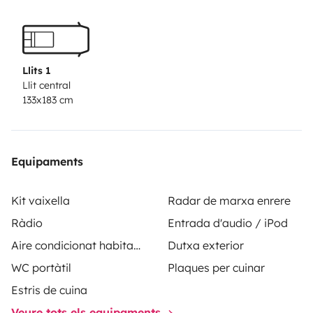
Llits 1
Llit central
133x183 cm
Equipaments
Kit vaixella
Radar de marxa enrere
Ràdio
Entrada d'audio / iPod
Aire condicionat habitacle
Dutxa exterior
WC portàtil
Plaques per cuinar
Estris de cuina
Veure tots els equipaments