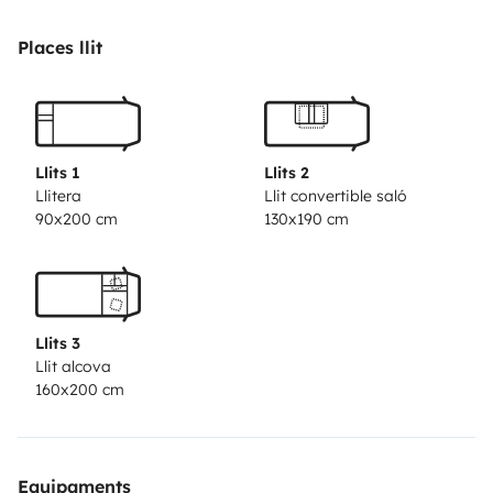
personnes
Lavabo, W.-C. et douche séparée sont réunis
au sein d’une vaste salle de bain.
Une cuisine qui voit
Places llit
grand : rangements, plan de travail et baie lumineuse.
Soute accessible de l’intérieur et de l'extérieur.
Llits 1
Llits 2
Llitera
Llit convertible saló
90x200 cm
130x190 cm
Llits 3
Llit alcova
160x200 cm
Equipaments