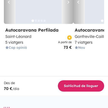
Autocaravana Perfilada
Autocaravana 
Saint-Léonard
Gonfreville-Caillot
5 viatgers
7 viatgers
A partir de
73 €
Cap opinió
Nou
Des de
Sol·licitud de lloguer
70 €
/dia