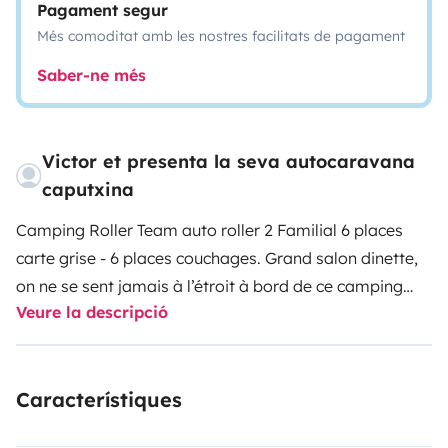
Pagament segur
Més comoditat amb les nostres facilitats de pagament
Saber-ne més
Victor et presenta la seva autocaravana
caputxina
Camping Roller Team auto roller 2 Familial
6 places
carte grise - 6 places couchages.
Grand salon dinette,
on ne se sent jamais à l’étroit à bord de ce camping
Veure la descripció
car. Dîner entre amis, soirée détente ou jeux de société
en famille, se mettre autour de la table est toujours un
plaisir. Une large penderie est également présente.
La
Característiques
chambre dispose d'un grand lit superposé 2 personnes,
Large Capucine 1,60m 2 personnes, lit dinette 2