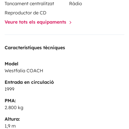
cylindre)
et forcément la vidange et nettoyage des
Tancament centralitzat
Ràdio
filtres annuels ;-)
CT de 2026 OK.
PS : pour la première
Reproductor de CD
partie du mois d'août, la location ne pourra se faire
Veure tots els equipaments
que du 5 au 21 août 2023.
Característiques tècniques
Model
Westfalia COACH
Entrada en circulació
1999
PMA:
2.800 kg
Altura:
1,9 m