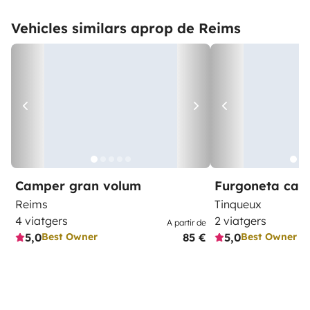
Vehicles similars aprop de Reims
Camper gran volum
Furgoneta ca
Reims
Tinqueux
4 viatgers
2 viatgers
A partir de
5,0
85 €
5,0
Best Owner
Best Owner