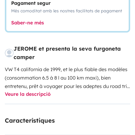
Pagament segur
Més comoditat amb les nostres facilitats de pagament
Saber-ne més
JEROME et presenta la seva furgoneta
camper
VW T4 california de 1999, et le plus fiable des modèles
(consommation 6.5 à 8 l au 100 km maxi), bien
entretenu, prêt à voyager pour les adeptes du road trip
Veure la descripció
connaissant les joies de ce véhicule issu d'une lignée
bien connue ...
Le véhicule a son âge, mais est en
parfait état mécanique, la partie cabine date aussi
Característiques
mais, étant un Westfalia d'origine, les années passent
et le vieillissement ne se fait pas sentir.
En d'autres