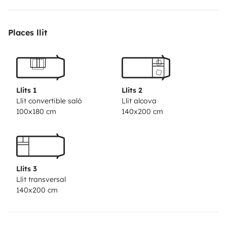
die Heizung des Wohnbereiches auch während der
Fahrt genutzt werden kann. Der Mietumfang beinhaltet
Places llit
ebenfalls einen Campingtisch mit 4 Stühlen.
Llits 1
Llits 2
Llit convertible saló
Llit alcova
100x180 cm
140x200 cm
Llits 3
Llit transversal
140x200 cm