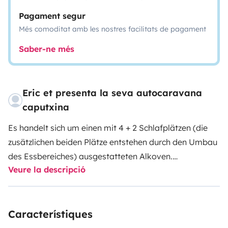
Pagament segur
Més comoditat amb les nostres facilitats de pagament
Saber-ne més
Eric et presenta la seva autocaravana
caputxina
Es handelt sich um einen mit 4 + 2 Schlafplätzen (die
zusätzlichen beiden Plätze entstehen durch den Umbau
des Essbereiches) ausgestatteten Alkoven.
Veure la descripció
Küchenutensilien wie Töpfe, Pfannen, Bestecke, Teller
u.ä. werden mit vermietet. Das Fahrzeug verfügt über
viele Ablagen, 2 große Schränke und einen sehr großen
Característiques
Kofferraum. Im Kofferraum befinden sich 2
Gasflaschen und es ist ein Crashsensor verbaut, damit