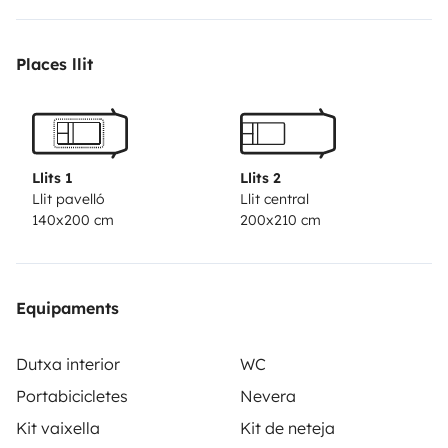
ausfahrbaren Markise. Sowie 3fach Fahrradträger und
riesigen Heckgarage.
SERVICEGEBÜHR VON 150€
Places llit
DIESE BEINHALTET DIE EINWEISUNG UND
ÜBERGABE, TOILETTENCHEMIE UND SPEZIELLES
TOILETTENPAPIER, EINE VOLLE GASFLASCHE
SOWIE DIE AUSSENREINIGUNG.
Llits 1
Llits 2
Llit pavelló
Llit central
140x200 cm
200x210 cm
Equipaments
Dutxa interior
WC
Portabicicletes
Nevera
Kit vaixella
Kit de neteja