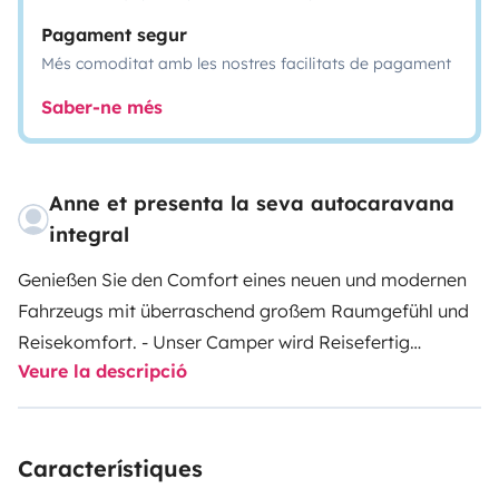
Pagament segur
Més comoditat amb les nostres facilitats de pagament
Saber-ne més
Anne et presenta la seva autocaravana
integral
Genießen Sie den Comfort eines neuen und modernen
Fahrzeugs mit überraschend großem Raumgefühl und
Reisekomfort.
- Unser Camper wird Reisefertig
Veure la descripció
vermietet: Inkl. Geschirr und bei bedarf inkl. Bettzeug.
2 Vollwertige Betten:
Doppelbett 200 x 210 und einem Hubbett mit 150cm
Característiques
x200cm.
Ausgestattet mit Dusche, Satellit mit TV, WC
und einer gemütlichen Sitzecke sowie einer 5m breite