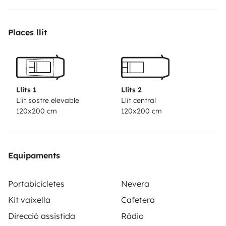
Aufstelldachs hat man viel Platz und mit den
Moskitonetzen vor den Fenstern oben und unten kann
Places llit
man auch abends noch bei Licht und frischer Luft lesen.
Ach ja, und meine Solarpanele auf dem Dach möchte
ich ebensowenig missen wie meinen Original VW-
Fahrradträger (super leicht und funktionell) Gute Fahrt,
Llits 1
Llits 2
ich freu mich auf Gäste! PS: 2025 hat die Villa ein
Llit sostre elevable
Llit central
120x200 cm
120x200 cm
Facelift bekommen und strahlt jetzt in herrlichem
Türkis-Weiss.
Equipaments
Portabicicletes
Nevera
Kit vaixella
Cafetera
Direcció assistida
Ràdio