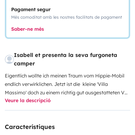
Pagament segur
Més comoditat amb les nostres facilitats de pagament
Saber-ne més
Isabell et presenta la seva furgoneta
camper
Eigentlich wollte ich meinen Traum vom Hippie-Mobil
endlich verwirklichen. Jetzt ist die kleine 'Villa
Massimo' doch zu einem richtig gut ausgestatteten VW
Veure la descripció
T5 Camper geworden. Einrichtungsfokus: soviel wie
nötig, so wenig wie möglich. Damit möglichst viel Platz
zum wohnen bzw. schlafen bleibt. Herz ist eine
Característiques
bequeme Schlafsitzbank, die sehr leicht umzubauen ist
und eine Möbelzeile mit viel Stauraum. Dank des