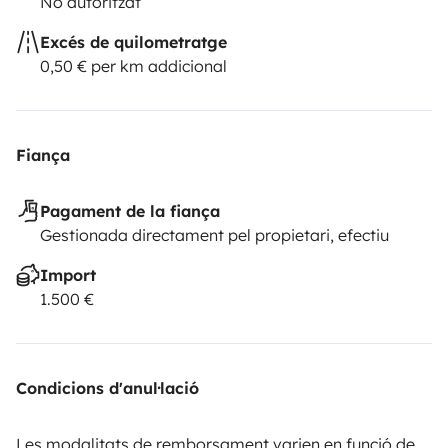
No autoritzat
Excés de quilometratge
0,50 € per km addicional
Fiança
Pagament de la fiança
Gestionada directament pel propietari, efectiu
Import
1.500 €
Condicions d'anul·lació
Les modalitats de remborsament varien en funció de