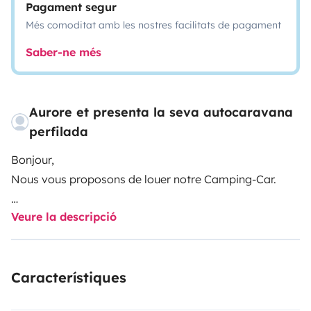
Pagament segur
Més comoditat amb les nostres facilitats de pagament
Saber-ne més
Aurore et presenta la seva autocaravana
perfilada
Bonjour,
Nous vous proposons de louer notre Camping-Car.
Veure la descripció
Celui-ci est adapté aux enfants grâce à une ou deux
barrière(s) de lit bébé (à la demande et gratuitement).
Vous pouvez également y mettre jusqu\'à 2 sièges
Característiques
auto maximum, la 3ème assises étant plus adapté
pour un enfant à partir de 9 ans (à mon sens).