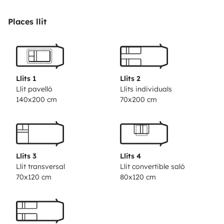
Pour votre séjour, vous devrez prévoir obligatoirement
Places llit
3 drap 90x200 et un drap en 140x200 (lit pavillon).
Nous mettons à dispositions couettes et oreillers, il
faudra prévoir 3 housses de couette 90x200 pour les
Llits 1
Llits 2
lits jumeaux et une 140x200 pour le lit pavillon ainsi
Llit pavelló
Llits individuals
140x200 cm
70x200 cm
que 5 taies d’oreiller.
- Des produits ménagés pour l’entretien du camping-
car lors de son retour de location.
Llits 3
Llits 4
- Table de pic-nic extérieur avec 4 sièges + 2 fauteuils.
Llit transversal
Llit convertible saló
- Vous disposez également toujours d\'une seconde
70x120 cm
80x120 cm
bouteille de gaz pleine et neuve suivant la durée de la
location et le niveau de celle mise en service. Une
bouteille de gaz peu faire 2 semaines en hiver et 3