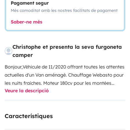
Pagament segur
Més comoditat amb les nostres facilitats de pagament
Saber-ne més
Christophe et presenta la seva furgoneta
camper
Bonjour,
Véhicule de 11/2020 offrant toutes les attentes
actuelles d'un Van aménagé. Chauffage Webasto pour
les nuits fraiches. Moteur 180cv pour les montées
Veure la descripció
délicates. Couleur Fun pour les rares journées sans
soleil. Pour suivre les conseils de Florian, une table
d'extérieur et un sur matelas pour le couchage du bas
Característiques
sont désormais disponibles.