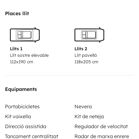
Places llit
Llits 1
Llits 2
Llit sostre elevable
Llit pavelló
112x190 cm
118x205 cm
Equipaments
Portabicicletes
Nevera
Kit vaixella
Kit de neteja
Direcció assistida
Regulador de velocitat
Tancament centralitzat
Radar de marxa enrere