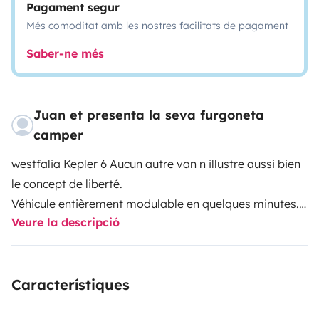
Pagament segur
Més comoditat amb les nostres facilitats de pagament
Saber-ne més
Juan et presenta la seva furgoneta
camper
westfalia Kepler 6
Aucun autre van n illustre aussi bien
le concept de liberté.
Véhicule entièrement modulable en quelques minutes.
Veure la descripció
En famille , entre amis ou un petit weekend en
amoureux, le Kepler 6 n attend plus que vous.
Característiques