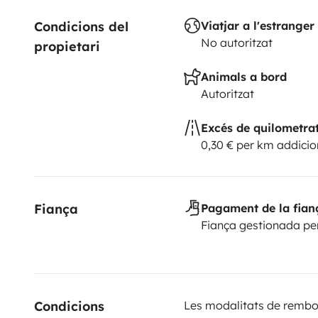
Condicions del 
Viatjar a l'estranger
No autoritzat
propietari
Animals a bord
Autoritzat
Excés de quilometra
0,30 € per km addicio
Fiança
Pagament de la fian
Fiança gestionada pe
Condicions 
Les modalitats de rembor