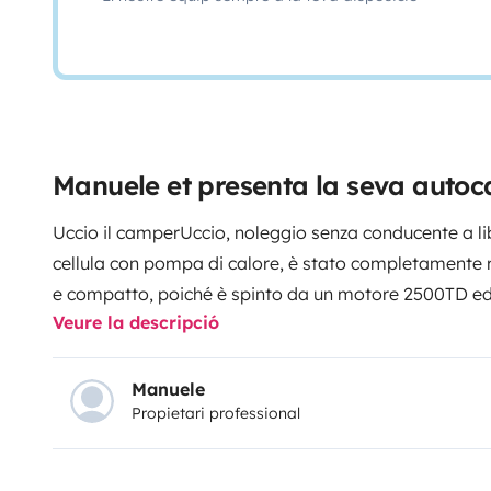
Manuele et presenta la seva autoc
Uccio il camperUccio, noleggio senza conducente a lib
cellula con pompa di calore, è stato completamente r
e compatto, poiché è spinto da un motore 2500TD ed 
Veure la descripció
gli permette di essere posteggiato nei comuni posti
versatile grazie alla possibilità di accogliere al su
sul letto basculante e le altre 3 sfruttando le 2 dinet
Manuele
Propietari professional
letto singolo e un letto matrimoniale. Il bagno e la c
meglio l'inverno è provvisto di doppio pavimento, osc
truma a gas e di 2 stufe elettriche, è presente inoltre 