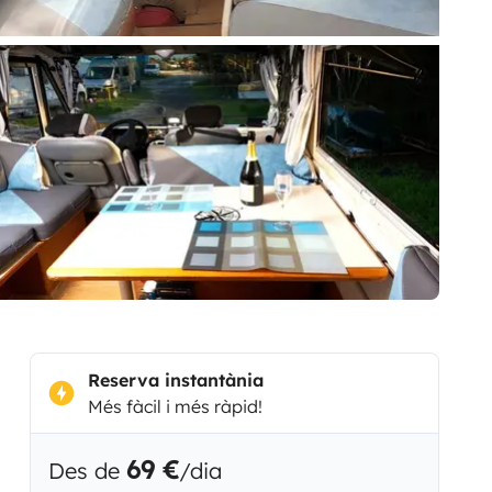
Reserva instantània
Més fàcil i més ràpid!
69 €
Des de
/dia