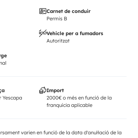
Carnet de conduir
Permis B
Vehicle per a fumadors
Autoritzat
tge
nal
ça
Import
r Yescapa
2000€ o més en funció de la
franquícia aplicable
sament varien en funció de la data d'anul·lació de la