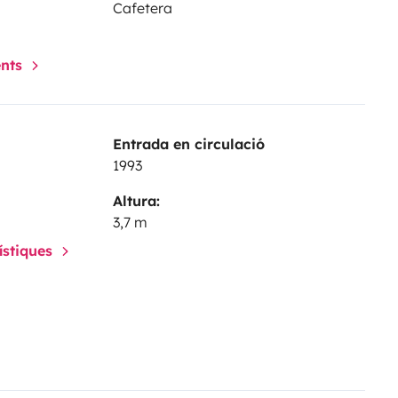
Cafetera
ents
Entrada en circulació
1993
Altura:
3,7 m
rístiques