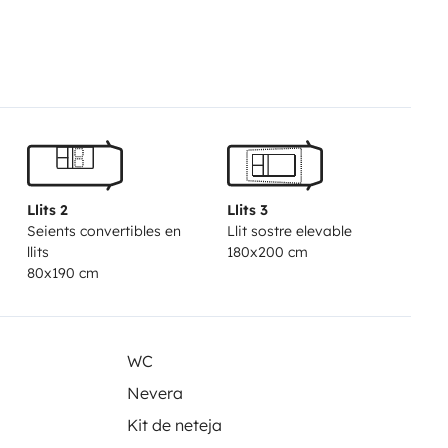
ha subito molte modifiche ed ora è
:-)Tavolino con sedie da
eggio, sarà necessario fornire
a fatturazione.
Llits 2
Llits 3
Seients convertibles en
Llit sostre elevable
llits
180x200 cm
80x190 cm
WC
Nevera
Kit de neteja