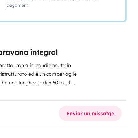
pagament
aravana integral
retto, con aria condizionata in
istrutturato ed è un camper agile
ha una lunghezza di 5,60 m, che
 auto. Si mostra estremamente
o interno comodamente 5 persone: 2
te, per avere rispettivamente un
Enviar un missatge
ucina sono in coda. Per affrontare
uranti termici, di una stufa
il boiler per l'acqua calda.Dopo i