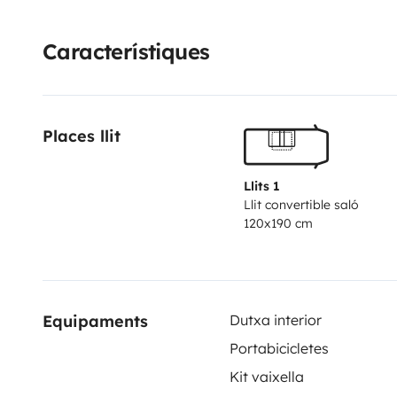
primi viaggi, seguendo i consigli di chi lo ha usato, 
nuovamente pronto per farvi vivere nuove avventure 
Característiques
campeggio su richiesta. P.s. poiché è un mezzo da nol
documento di identità e dati aggiuntivi per eseguire l
Places llit
Llits 1
Llit convertible saló
120x190 cm
Equipaments
Dutxa interior
Portabicicletes
Kit vaixella