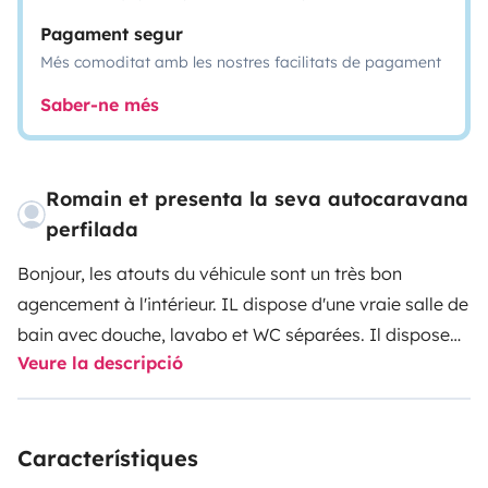
Pagament segur
Més comoditat amb les nostres facilitats de pagament
Saber-ne més
Romain et presenta la seva autocaravana
perfilada
Bonjour, les atouts du véhicule sont un très bon
agencement à l'intérieur. IL dispose d'une vraie salle de
bain avec douche, lavabo et WC séparées. Il dispose
Veure la descripció
d'une cloison pour séparer le coin nuit et la cuisine-
salon des bruits et des odeurs de la cuisine. La cuisine
est fonctionnelle avec 3 feux, hotte, four, frigo et petit
Característiques
congèl. Côté salon, les sièges conducteur et passager
pivotent pour acceuillir 6 personnes voir plus en se