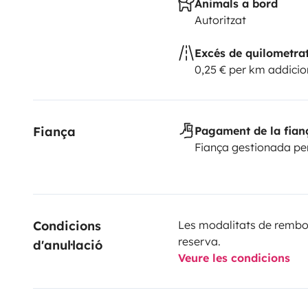
Animals a bord
Autoritzat
Excés de quilometra
0,25 € per km addicio
Fiança
Pagament de la fian
Fiança gestionada pe
Condicions 
Les modalitats de rembor
reserva.
d'anul·lació
Veure les condicions