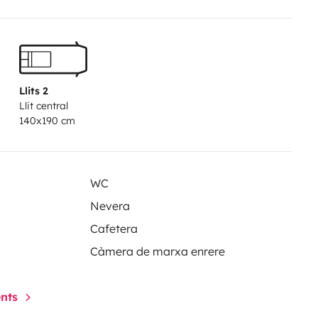
Llits 2
Llit central
140x190 cm
WC
Nevera
Cafetera
Càmera de marxa enrere
ents