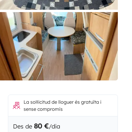
La sol·licitud de lloguer és gratuïta i
sense compromís
80 €
Des de
/dia