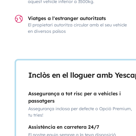
aquest vehicle inferior a 3500kg.
Viatges a l'estranger autoritzats
El propietari autoritza circular amb el seu vehicle
en diversos països
Inclòs en el lloguer amb Yesca
Assegurança a tot risc per a vehicles i
passatgers
Assegurança inclosa per defecte o Opció Premium,
tu tries!
Assistència en carretera 24/7
El nostre equip sempre a la teva disposició