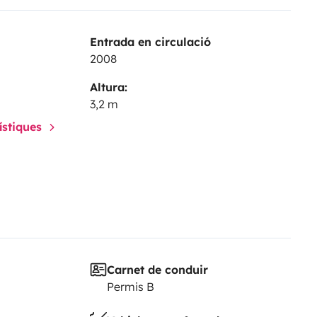
Entrada en circulació
2008
Altura:
3,2 m
rístiques
Carnet de conduir
Permis B