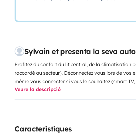
Sylvain et presenta la seva aut
Profitez du confort du lit central, de la climatisation p
raccordé au secteur).
Déconnectez vous lors de vos 
même vous connecter si vous le souhaitez (smart TV,
Veure la descripció
android)
Véhicule désinfecté entre chaque utilisation.
Característiques