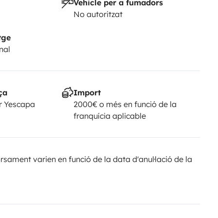
Vehicle per a fumadors
No autoritzat
tge
nal
ça
Import
r Yescapa
2000€ o més en funció de la
franquícia aplicable
sament varien en funció de la data d'anul·lació de la