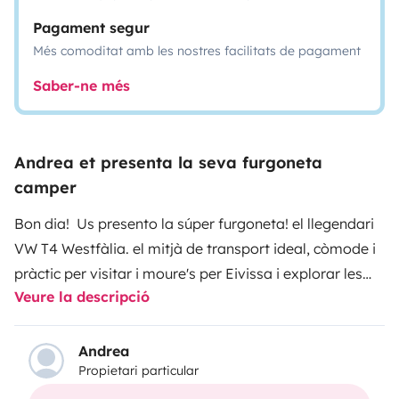
Pagament segur
Més comoditat amb les nostres facilitats de pagament
Saber-ne més
Andrea et presenta la seva furgoneta
camper
Bon dia! Us presento la súper furgoneta! el llegendari
VW T4 Westfàlia. el mitjà de transport ideal, còmode i
pràctic per visitar i moure's per Eivissa i explorar les
Veure la descripció
seves belleses naturals i no naturals. equipat amb tot
el necessari per dormir i viatjar per a 4 persones. la
nevera congeladora elèctrica funciona perfectament
Andrea
Propietari particular
les 24 hores del dia, els 7 dies del dia, per oferir-vos
una beguda gelat a qualsevol lloc o mantenir els