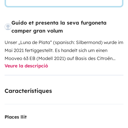
Guido et presenta la seva furgoneta
camper gran volum
Unser „Luna de Plata“ (spanisch: Silbermond) wurde im
Mai 2021 fertiggestellt. Es handelt sich um einen
Mooveo 63 EB (Modell 2021) auf Basis des Citroën
Veure la descripció
Jumper. Die Modellbeschreibung EB (Einzelbetten) trifft
jedoch nur bedingt zu da der Camper das Update zum
Doppelbett hat.
Das Modelljahr 2021 trifft auch nur auf
Característiques
den Fahrzeugbau zu, denn es erfolgten einige
technische Anpassungen, sodass der Camper auch im
Jahr 2026 noch moderner ist wie die meisten
Serienfahrzeuge.
Der Camper ist komplett ausgestattet
Places llit
mit allem was man zum campen benötigt (weitere