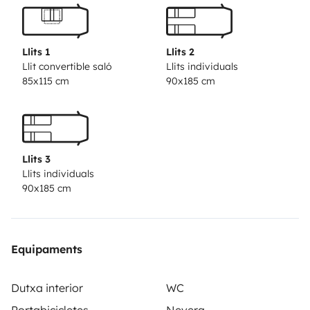
Details gerne per Mail). Dazu zählen neben der
komplett ausgestatteten Küche auch wichtiges
Zubehör für den Außenbereich.
Bisher stehen etwa
Llits 1
Llits 2
90.000 km auf dem Tacho.
Für die Sicherheit ist durch
Llit convertible saló
Llits individuals
85x115 cm
90x185 cm
den Einbau einer Thithronik-Alarmanlage gesorgt. Die
Fenster und Türen sind daran angeschlossen. Neben
der Einbruchsicherung hilft die Alarmanlage auch beim
Starten des Fahrzeugs bzw. wenn man mal weggeht, es
Llits 3
gibt nämlich einen Warnton wenn nicht alles
Llits individuals
verschlossen ist, sodass man nichts vergisst. Man kann
90x185 cm
trotz eingeschalteter Alarmanlage die Fenster
öffnen.
Ihr möchtet eure teuren Fahrräder mitnehmen?
Kein Problem! Das Fahrradgepäckträger ist
Equipaments
abschließbar und zusätzlich können die Räder per
Kabel an die Alarmanlage angeschlossen
Dutxa interior
WC
werden.
Nachträglich eingebaut wurde eine 'Oyster
Portabicicletes
Nevera