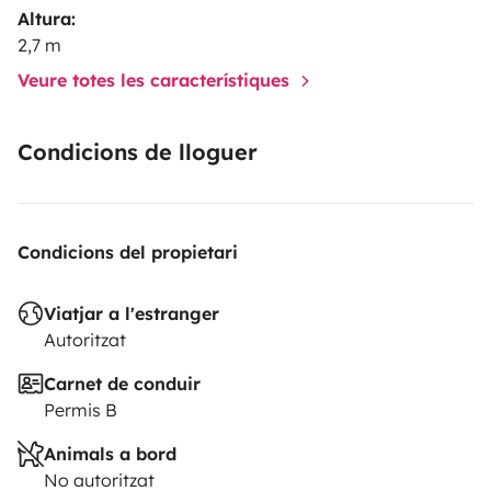
(Maße ca 1,15 x 0,85 cm).
Nach Rücksprache kann das
Altura:
KFZ vom Mieter unter dem Carport geparkt werden,
2,7 m
wo sonst der Camper steht.
Weitere Details gerne
Veure totes les característiques
telefonisch!
Condicions de lloguer
Condicions del propietari
Viatjar a l'estranger
Autoritzat
Carnet de conduir
Permis B
Animals a bord
No autoritzat