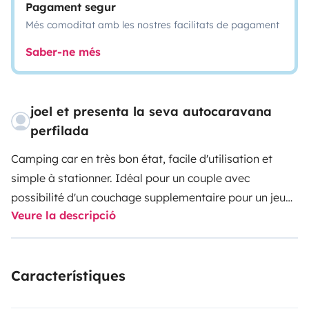
Pagament segur
Més comoditat amb les nostres facilitats de pagament
Saber-ne més
joel et presenta la seva autocaravana
perfilada
Camping car en très bon état, facile d'utilisation et
simple à stationner.
Idéal pour un couple avec
possibilité d'un couchage supplementaire pour un jeune
Veure la descripció
enfant.
Spacieux et bien aménagé à l'interieur avec
beaucoup de rangements il possède un grand frigo,
four et congelateur couplés à deux panneaux solaires
Característiques
ce qui permet de rester autonome plusieurs jours.
Par
temps chaud, le système de ventilation de lanterneau