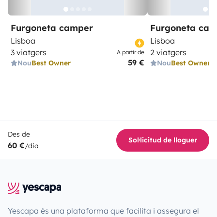
Furgoneta camper
Furgoneta ca
Lisboa
Lisboa
3 viatgers
2 viatgers
A partir de
59 €
Nou
Best Owner
Nou
Best Owner
Des de
Sol·licitud de lloguer
60 €
/dia
Yescapa és una plataforma que facilita i assegura el