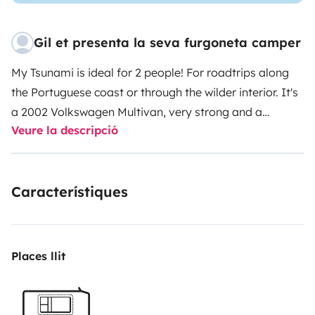
Gil et presenta la seva furgoneta camper
My Tsunami is ideal for 2 people! For roadtrips along
the Portuguese coast or through the wilder interior. It's
a 2002 Volkswagen Multivan, very strong and a
Veure la descripció
wonderful consuption ( 8lt / 100km ). If you are looking
to make a comfortable vacations and you have a low
budget this van is the best option.
If you are 4 there is
Característiques
a possibility to add a roof tent for 2 people!
Ask us how
it works!
Places llit