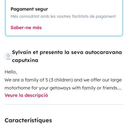
Pagament segur
Més comoditat amb les nostres facilitats de pagament
Saber-ne més
Sylvain et presenta la seva autocaravana
caputxina
Hello,
We are a family of 5 (3 children) and we offer our large
motorhome for your getaways with family or friends.
Veure la descripció
The motorhome is perfectly maintained and
supervised.
7 berths, 6 places on the road, (Pilote)
Mooveo C7 AEG, 2.3L 130 CV,
Característiques
Template: L 7m, W 2.2m, H 3.07m.
Reversing camera, Cabin air conditioning, Radio with