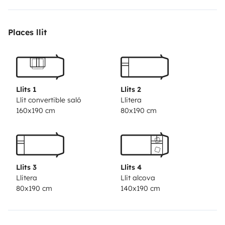
Bluetooth connection.
Cell equipment: 120W solar
panel, refrigerator, freezer, 3 gas burners, sink,
Places llit
bathroom (sink, separate toilet and shower),
wardrobe, gas heating / water heater, crockery for 6
people, outdoor awning 4.5mx 3m, 140 liters own water
tank.
Llits 1
Llits 2
Full led interior lighting.
Llit convertible saló
Llitera
160x190 cm
80x190 cm
Television with DVD player and Chromecast
connection.
1 double bed in alcove, width 140x190, 2
permanent bunk beds at the rear 90x190, 1 double bed
under left table, 1 single bed under right table (1.5m for
Llits 3
Llits 4
a child).
Bicycle rack x4.
Llitera
Llit alcova
Special options:
- Filling of the water tank with an on-
80x190 cm
140x190 cm
board automatic reel (faster and easier filling).
- Emptying of waste water remotely controlled from
the driving position (without leaving the vehicle).