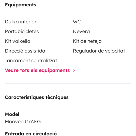
Equipaments
Possibility of leaving your car on a private site during
your vacation.
Dutxa interior
WC
Portabicicletes
Nevera
Kit vaixella
Kit de neteja
Direcció assistida
Regulador de velocitat
Tancament centralitzat
Veure tots els equipaments
Característiques tècniques
Model
Mooveo C7AEG
Entrada en circulació