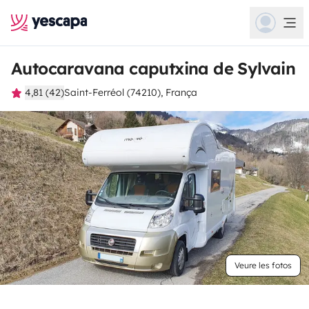
Autocaravana caputxina de Sylvain
4,81 (42)
Saint-Ferréol (74210), França
Veure les fotos