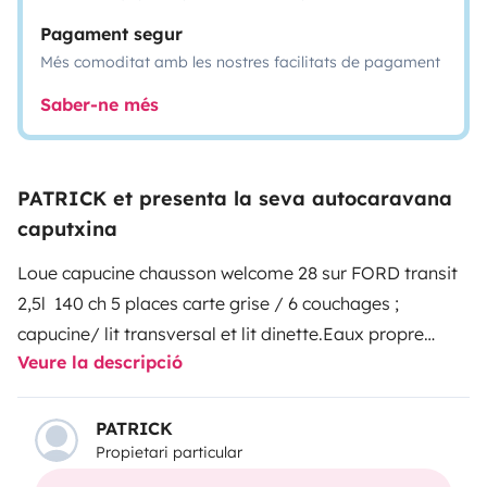
Pagament segur
Més comoditat amb les nostres facilitats de pagament
Saber-ne més
PATRICK et presenta la seva autocaravana
caputxina
Loue capucine chausson welcome 28 sur FORD transit
2,5l 140 ch
5 places carte grise / 6 couchages ;
capucine/ lit transversal et lit dinette.
Eaux propre
Veure la descripció
170L/usées 110L
Frigo/ congel, hotte aspirante, 3 feux
gaz, vaisselles, couverts, nappe
chauffage truma,
chauffage de route, 2 bouteilles de gaz
Tv+dvd avc
PATRICK
Propietari particular
antenne automatique,
store extérieur, protection
isotherme intérieur pour pare brise et vitres, volet