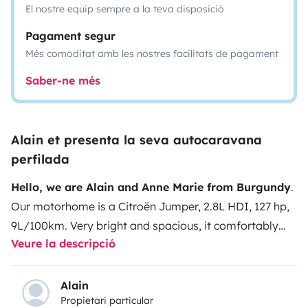
El nostre equip sempre a la teva disposició
Pagament segur
Més comoditat amb les nostres facilitats de pagament
Saber-ne més
Alain et presenta la seva autocaravana
perfilada
Hello, we are Alain and Anne Marie from Burgundy
.
Our motorhome is a Citroën Jumper, 2.8L HDI, 127 hp,
9L/100km. Very bright and spacious, it comfortably
Veure la descripció
sleeps four.
The kitchen
is functional with a
refrigerator. The bathroom is comfortable with a
separate shower. The living area, consisting of a bench
Alain
Propietari particular
seat facing forward and two swiveling cab seats,