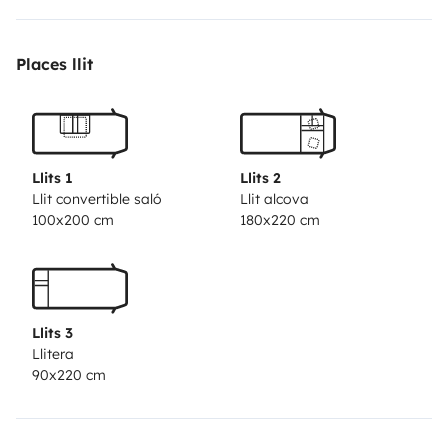
maneggevole e facile da guidare essendo piccolo ma
ben strutturato.Perfetto per 4 persone, all'occorrenza
Places llit
anche 5 ma più sacrificante per una buona
vacanza.Bassi consumi e molto stabile, MA
SOPRATUTTO CON DOPPIO CLIMA CELLULA E
MOTORE
Llits 1
Llits 2
Llit convertible saló
Llit alcova
100x200 cm
180x220 cm
Llits 3
Llitera
90x220 cm