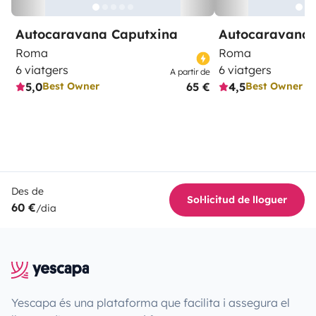
Autocaravana Caputxina
Autocaravana 
Roma
Roma
6 viatgers
6 viatgers
A partir de
5,0
65 €
4,5
Best Owner
Best Owner
Des de
Sol·licitud de lloguer
60 €
/dia
Yescapa és una plataforma que facilita i assegura el