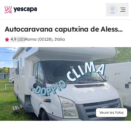
Autocaravana caputxina de Alessandro
4,9 (10)
Roma (00128), Itàlia
Veure les fotos