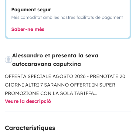
Pagament segur
Més comoditat amb les nostres facilitats de pagament
Saber-ne més
Alessandro et presenta la seva
autocaravana caputxina
OFFERTA SPECIALE AGOSTO 2026 - PRENOTATE 20
GIORNI ALTRI 7 SARANNO OFFERTI IN SUPER
PROMOZIONE CON LA SOLA TARIFFA
Veure la descripció
ASSICURAZIONE --- PRENOTI 20 GIORNI E LO TIENI
PER 27GG A KM ILLIMITATI (per questa promo
scrivetemi in privato)Mezzo sicuro e affidabile con
Característiques
appena 80.000 Km adatto per lunghe percorrenze o
per andare su luoghi con salite importanti,