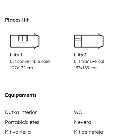
Places llit
Llits 1
Llits 2
Llit convertible saló
Llit transversal
107x172 cm
137x189 cm
Equipaments
Dutxa interior
WC
Portabicicletes
Nevera
Kit vaixella
Kit de neteja