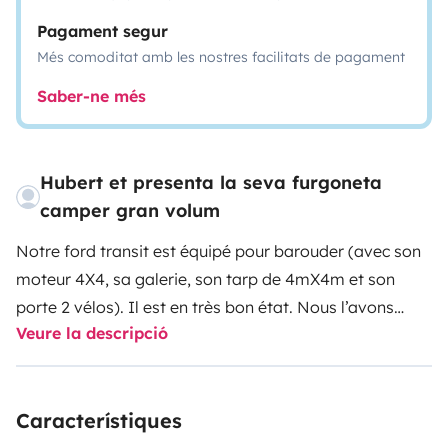
Pagament segur
Més comoditat amb les nostres facilitats de pagament
Saber-ne més
Hubert et presenta la seva furgoneta
camper gran volum
Notre ford transit est équipé pour barouder (avec son
moteur 4X4, sa galerie, son tarp de 4mX4m et son
porte 2 vélos). Il est en très bon état. Nous l’avons
Veure la descripció
aménagé pour le rendre le plus pratique possible, et
très confortable après la journée d’activité…c’est un
camp de base idéal pour partir solo, en couple, ou en
Característiques
petite famille. Sa largeur « réduite » est un avantage en
ville!