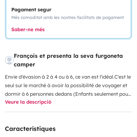
Pagament segur
Més comoditat amb les nostres facilitats de pagament
Saber-ne més
François et presenta la seva furgoneta
camper
Envie d'évasion à 2 à 4 ou à 6, ce van est l'idéal.
C'est le
seul sur le marché à avoir la possibilité de voyager et
dormir à 6 personnes dedans (Enfants seulement pour
Veure la descripció
les lits superposés), tout en gardant les dimensions
passe-partout.
vous retrouverez le confort d'un
camping-car avec les dimensions d'un petit utilitaire,
Característiques
c'est le compagnon incontournable pour une évasion
familiale ou en amoureux.
N'hésitez plus.