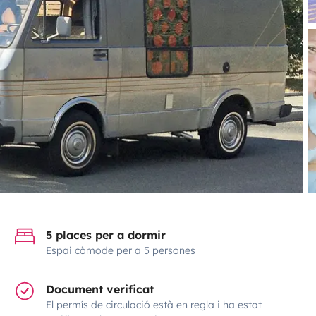
5 places per a dormir
Espai còmode per a 5 persones
Document verificat
El permís de circulació està en regla i ha estat