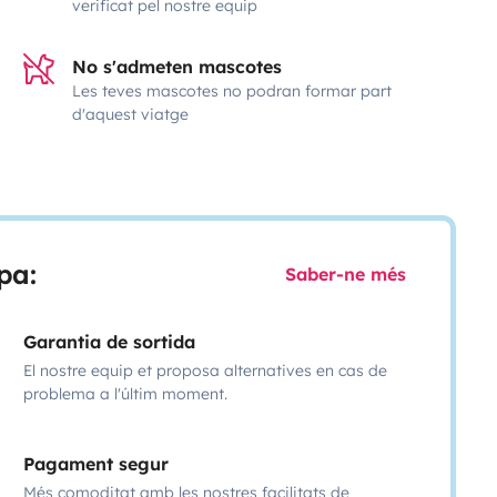
verificat pel nostre equip
No s'admeten mascotes
Les teves mascotes no podran formar part
d'aquest viatge
pa:
Saber-ne més
Garantia de sortida
El nostre equip et proposa alternatives en cas de
problema a l'últim moment.
Pagament segur
Més comoditat amb les nostres facilitats de