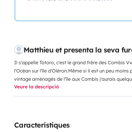
Matthieu et presenta la seva f
Il s'appelle Totoro, c'est le grand frère des Combis V
l'Océan sur l'île d'Oléron.
Même si il est un peu moins 
vintage aménagés de l'île aux Combis j'aurais quelq
Veure la descripció
sur Oléron pour vous poser et passer la nuit au bord d
camping tous les jours.
C'est un véhicule camping-car
places en haut, un grand lit hamac à l'avant pour enf
grand lit 2 places adultes ou 4 petits enfant.
7 Autres 
disponibles sur demande sur le site de L'île aux Com
Característiques
infos.
Totorro est un peu plus large, et beaucoup plus 