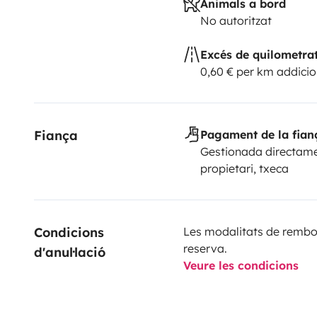
Animals a bord
No autoritzat
Excés de quilometra
0,60 € per km addicio
Fiança
Pagament de la fian
Gestionada directame
propietari, txeca
Condicions 
Les modalitats de rembor
reserva.
d'anul·lació
Veure les condicions