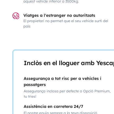
aquest vehicle inferior a 3500kg.
Viatges a l'estranger no autoritzats
El propietari no permet que el seu vehicle surti del
país
Inclòs en el lloguer amb Yesca
Assegurança a tot risc per a vehicles i
passatgers
Assegurança inclosa per defecte o Opció Premium,
tu tries!
Assistència en carretera 24/7
El nostre equip sempre a la teva disposició