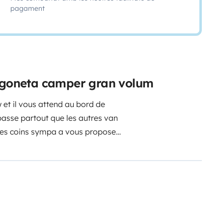
pagament
urgoneta camper gran volum
w et il vous attend au bord de
passe partout que les autres van
ues coins sympa a vous proposer
e l'eau sans être obligé d'aller au
 fourgon en 6 places.
Un lit 2
ant ou ado voir 4 adultes, un
combis vw westfalia tout confort
bis ou vous trouverez photos et
haut et spacieux et un poil plus