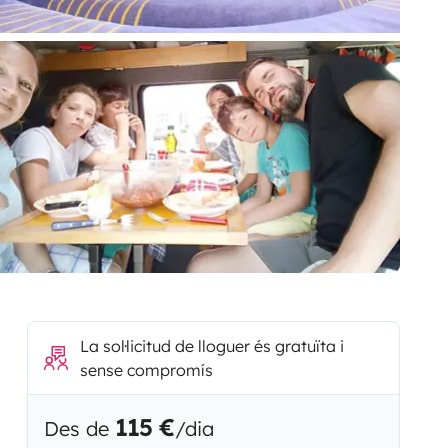
La sol·licitud de lloguer és gratuïta i
sense compromís
115 €
Des de
/dia