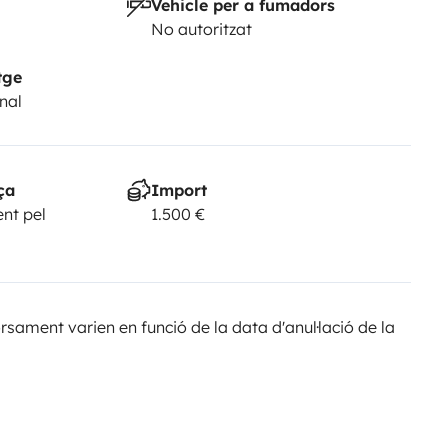
Vehicle per a fumadors
No autoritzat
tge
nal
ça
Import
nt pel
1.500 €
sament varien en funció de la data d'anul·lació de la