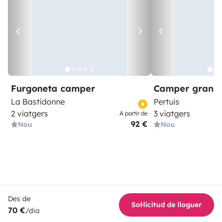
Furgoneta camper
Camper gran 
La Bastidonne
Pertuis
2 viatgers
3 viatgers
A partir de
92 €
Nou
Nou
Des de
Sol·licitud de lloguer
70 €
/dia