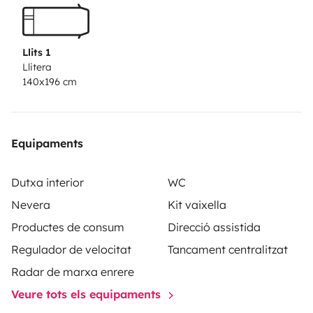
Chauffage, Panneau solaire, Moustiquaire, Rallonge
électrique, Cales de niveau,
Il ne vous reste plus qu'à
prendre vos oreillers, draps et couettes pour profiter
Llits 1
de la van life.
Vous pourrez garer votre véhicule sur un
Llitera
140x196 cm
parking gardé, sécurisé et fermé…….sans surplus 😊
A
bientôt pour vous mettre en main le véhicule.
Equipaments
Dutxa interior
WC
Nevera
Kit vaixella
Productes de consum
Direcció assistida
Regulador de velocitat
Tancament centralitzat
Radar de marxa enrere
Veure tots els equipaments