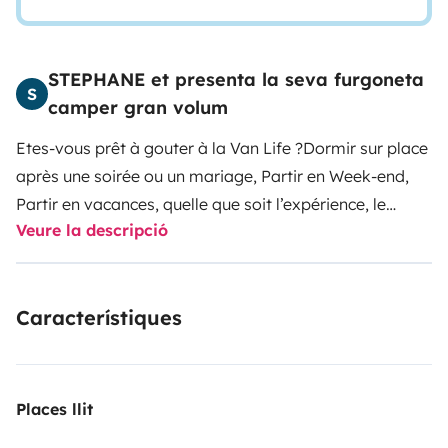
STEPHANE et presenta la seva furgoneta
S
camper gran volum
Etes-vous prêt à gouter à la Van Life ?
Dormir sur place
après une soirée ou un mariage, Partir en Week-end,
Partir en vacances, quelle que soit l’expérience, le
Veure la descripció
fourgon vous apportera la liberté de vivre des
moments uniques au gré de vos envies.
Il dispose de
tout le nécessaire de la petite cuillère aux chaises
Característiques
extérieures.
Le prix à la location comprend l’assurance
du véhicule, la consommation du gaz, le produit WC, le
plein d’Ad Blue.
Équipements du véhicule : Lits en
190*140, Caméra de recul, GPS, 4 couchages, Tv
Places llit
connectée, Cuisine 2 feux, WC, Douche, Eau Chaude,