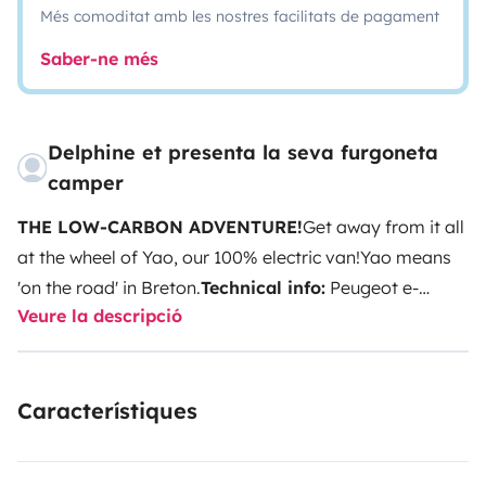
Més comoditat amb les nostres facilitats de pagament
Saber-ne més
Delphine et presenta la seva furgoneta
camper
THE LOW-CARBON ADVENTURE!
Get away from it all
at the wheel of Yao, our 100% electric van!
Yao means
'on the road' in Breton.
Technical info:
Peugeot e-
Veure la descripció
expert - 3 seats - Electric - Battery 75 kWh - Range 330
kms
Equipment :
Solar panel, Fridge, 2 cooking lights, 1
sink, 1 convivial lounge, 1 permanent bed for 2
Característiques
(120x200), 1 child's bed (58x150), 1 outdoor table with
armchairs, Solar shower, Shower tent.
Services
included:
- Chargemap badge supplied for top-ups and