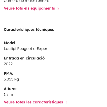
Càmera de marxa enrere
Veure tots els equipaments
Característiques tècniques
Model
Loutipi Peugeot e-Expert
Entrada en circulació
2022
PMA:
3.055 kg
Altura:
1,9 m
Veure totes les característiques