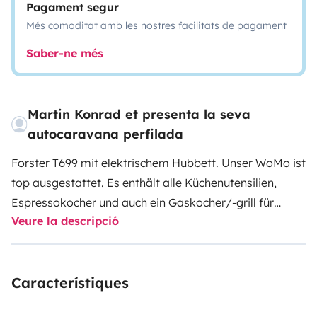
Pagament segur
Més comoditat amb les nostres facilitats de pagament
Saber-ne més
Martin Konrad et presenta la seva
autocaravana perfilada
Forster T699 mit elektrischem Hubbett. Unser WoMo ist
top ausgestattet. Es enthält alle Küchenutensilien,
Espressokocher und auch ein Gaskocher/-grill für
Veure la descripció
Außen ist mit an Bord. Campingtisch mit 4 bequemen
Stühlen. Des weiteren ist eine sehr nützliche
Wohnraumklimaanlage und auch Sat/TV vorhanden.
Característiques
Für den autarken Aufenthalt ist eine Solaranlage
installiert.