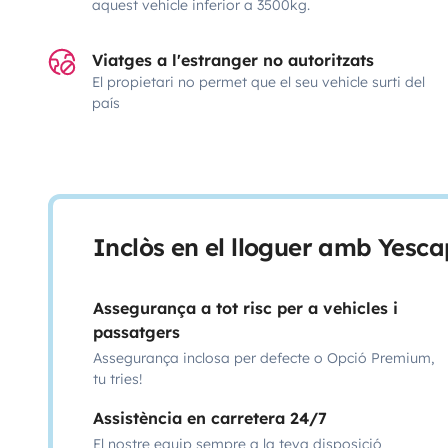
aquest vehicle inferior a 3500kg.
Viatges a l'estranger no autoritzats
El propietari no permet que el seu vehicle surti del
país
Inclòs en el lloguer amb Yesca
Assegurança a tot risc per a vehicles i
passatgers
Assegurança inclosa per defecte o Opció Premium,
tu tries!
Assistència en carretera 24/7
El nostre equip sempre a la teva disposició