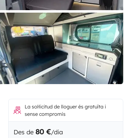
La sol·licitud de lloguer és gratuïta i
sense compromís
80 €
Des de
/dia