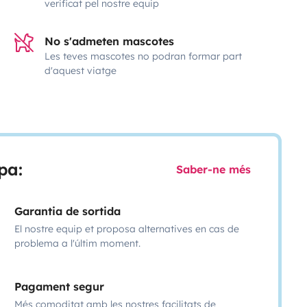
verificat pel nostre equip
No s'admeten mascotes
Les teves mascotes no podran formar part
d'aquest viatge
pa:
Saber-ne més
Garantia de sortida
El nostre equip et proposa alternatives en cas de
problema a l'últim moment.
Pagament segur
Més comoditat amb les nostres facilitats de