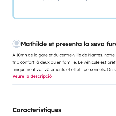
Mathilde et presenta la seva f
À 10mn de la gare et du centre-ville de Nantes, notre 
trip confort, à deux ou en famille. Le véhicule est prê
uniquement vos vêtements et effets personnels. On s
Veure la descripció
le temps de vous présenter le fonctionnement, de mani
équipements (gaz, eau propre, eaux usées…).
LE VAN
(robuste et efficace dans les côtes lorsqu’il est char
régulateur de vitesse
Radar et caméra de recul
: man
véhicule aux dimensions proches d’une voiture (long
Característiques
stationner sur tous les parkings)
Hauteur moins de 