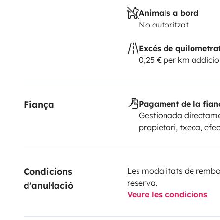
Animals a bord
No autoritzat
Excés de quilometra
0,25 € per km addicio
Fiança
Pagament de la fian
Gestionada directame
propietari, txeca, efec
Condicions 
Les modalitats de rembor
reserva.
d'anul·lació
Veure les condicions