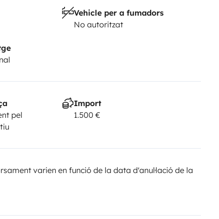
Vehicle per a fumadors
No autoritzat
tge
nal
ça
Import
nt pel
1.500 €
tiu
sament varien en funció de la data d'anul·lació de la