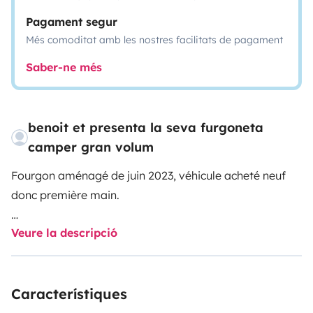
Pagament segur
Més comoditat amb les nostres facilitats de pagament
Saber-ne més
benoit et presenta la seva furgoneta
camper gran volum
Fourgon aménagé de juin 2023, véhicule acheté neuf
donc première main.
Veure la descripció
Véhicule 4 places carte grise et 5 places couchages
envisageable.
Característiques
Modèle sunligt cliff sur une base fiat Ducato, longueur
6 mètres, d'un super gris Lanzarote.