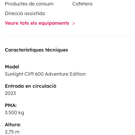
Productes de consum
Cafetera
enfant niveau cabine (poste de conduite) et lit
Direcció assistida
d'appoint niveau coin repas.
Veure tots els equipaments
N'hésitez pas a nous contacter pour toute interrogation
ou question supplémentaire.
Característiques tècniques
A très bientôt, cordialement.
Model
Sunlight Cliff 600 Adventure Edition
Entrada en circulació
2023
PMA:
3.500 kg
Altura:
2,75 m