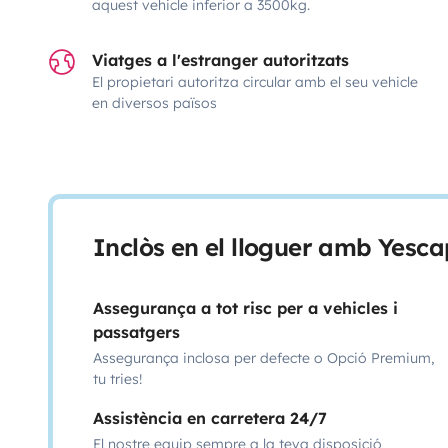
aquest vehicle inferior a 3500kg.
Viatges a l'estranger autoritzats
El propietari autoritza circular amb el seu vehicle
en diversos països
Inclòs en el lloguer amb Yesca
Assegurança a tot risc per a vehicles i
passatgers
Assegurança inclosa per defecte o Opció Premium,
tu tries!
Assistència en carretera 24/7
El nostre equip sempre a la teva disposició