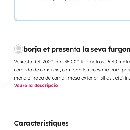
borja et presenta la seva furg
Vehículo del 2020 con 35.000 kilómetros. 5,40 metr
cómoda de conducir , con todo lo necesario para pasa
menaje , ropa de cama , mesa exterior ,sillas , etc) inc
Veure la descripció
Con posibilidad de recogida en el aeropuerto ya que 
Característiques