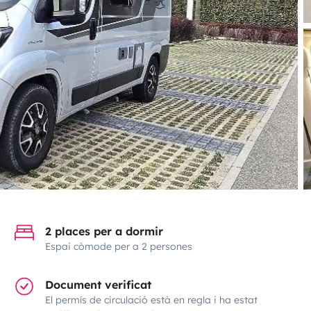
2 places per a dormir
Espai còmode per a 2 persones
Document verificat
El permís de circulació està en regla i ha estat