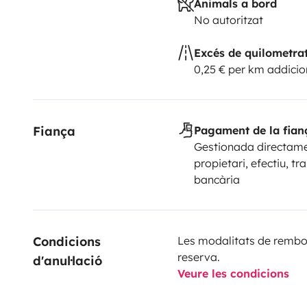
Animals a bord
No autoritzat
Excés de quilometra
0,25 € per km addicio
Fiança
Pagament de la fian
Gestionada directame
propietari, efectiu, tr
bancària
Condicions 
Les modalitats de rembor
reserva.
d'anul·lació
Veure les condicions