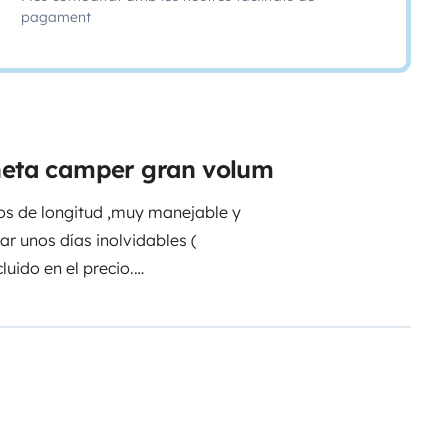
pagament
oneta camper gran volum
os de longitud ,muy manejable y
r unos días inolvidables (
luido en el precio.
se encuentra próximo a el .