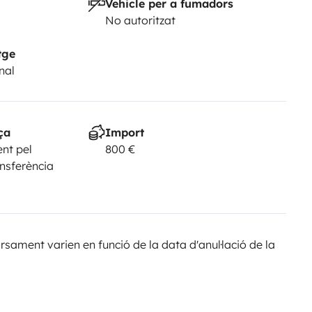
Vehicle per a fumadors
No autoritzat
tge
nal
ça
Import
nt pel
800 €
ansferència
sament varien en funció de la data d'anul·lació de la